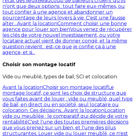
l'état des lieux
Beaucoup de bailleurs croient qu'ils
n'ont que deux options : tout faire eux-mêmes, ou
tout confier à une agence et abandonner un
pourcentage de leurs loyers à vie. C'est une fausse
alter...
Avant la location
Comment choisir une bonne
agence pour louer son bien
Vous venez de récupérer
les clés de votre nouvel investissement, ou votre
locataire actuel vient de donner congé, et la même
question revient : est-ce que je confie ça à une
agence, et si...
Choisir son montage locatif
Vide ou meublé, types de bail, SCI et colocation.
Avant la location
Choisir son montage locatif
Le
montage locatif, ce sont les choix de structure que
vous faites avant de louer : vide ou meublé, quel type
de bail, en direct ou en société, seul locataire ou
colocation. Ces décisions...
Avant la location
Location
vide ou meublée : le comparatif qui décide de votre
rentabilité
C'est l'une des toutes premières décisions
que vous prenez sur un bien, et l'une des plus
structurantes. Louer vide ou louer meublé, ce n'est