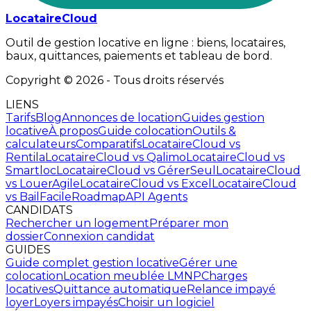
LocataireCloud
Outil de gestion locative en ligne : biens, locataires,
baux, quittances, paiements et tableau de bord.
Copyright ©
2026
- Tous droits réservés
LIENS
Tarifs
Blog
Annonces de location
Guides gestion
locative
À propos
Guide colocation
Outils &
calculateurs
Comparatifs
LocataireCloud
vs
Rentila
LocataireCloud
vs Qalimo
LocataireCloud
vs
Smartloc
LocataireCloud
vs GérerSeul
LocataireCloud
vs LouerAgile
LocataireCloud
vs Excel
LocataireCloud
vs BailFacile
Roadmap
API Agents
CANDIDATS
Rechercher un logement
Préparer mon
dossier
Connexion candidat
GUIDES
Guide complet gestion locative
Gérer une
colocation
Location meublée LMNP
Charges
locatives
Quittance automatique
Relance impayé
loyer
Loyers impayés
Choisir un logiciel