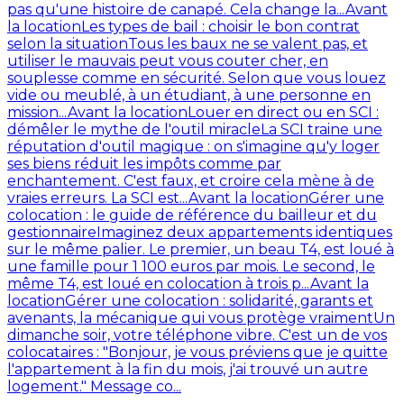
pas qu'une histoire de canapé. Cela change la...
Avant
la location
Les types de bail : choisir le bon contrat
selon la situation
Tous les baux ne se valent pas, et
utiliser le mauvais peut vous couter cher, en
souplesse comme en sécurité. Selon que vous louez
vide ou meublé, à un étudiant, à une personne en
mission...
Avant la location
Louer en direct ou en SCI :
démêler le mythe de l'outil miracle
La SCI traine une
réputation d'outil magique : on s'imagine qu'y loger
ses biens réduit les impôts comme par
enchantement. C'est faux, et croire cela mène à de
vraies erreurs. La SCI est...
Avant la location
Gérer une
colocation : le guide de référence du bailleur et du
gestionnaire
Imaginez deux appartements identiques
sur le même palier. Le premier, un beau T4, est loué à
une famille pour 1 100 euros par mois. Le second, le
même T4, est loué en colocation à trois p...
Avant la
location
Gérer une colocation : solidarité, garants et
avenants, la mécanique qui vous protège vraiment
Un
dimanche soir, votre téléphone vibre. C'est un de vos
colocataires : "Bonjour, je vous préviens que je quitte
l'appartement à la fin du mois, j'ai trouvé un autre
logement." Message co...