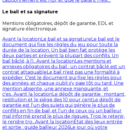
cautionnement est nul, et que le garant n'est...
Le bail et sa signature
Mentions obligatoires, dépôt de garantie, EDL et
signature électronique.
Avant la location
Le bail et sa signature
Le bail est le
document qui fixe les règles du jeu pour toute la
durée de la location. Un bail bien fait protège les
deux parties et prévient la plupart des conflits. Un
bail bâclé, à l'i...
Avant la location
Les mentions et
annexes obligatoires du bail : un contrat bâclé est un
contrat attaquable
Le bail n'est pas une formalité à
expédier. C'est le document qui fixe les règles pour
des années, et chaque oubli s'y paie tôt ou tard. Une
mention absente, une annexe manquante, et
c'es...
Avant la location
Le dépôt de garantie : montant,
restitution et le piège des 10 pour cent
Le dépôt de
garantie est l'un des sujets qui génère le plus de
conflits en fin de bail, et l'un de ceux où un bailleur
mal informé prend le plus de risques. Trop le retenir,
le rendre tro...
Avant la location
État des lieux entrée
et sortie : guide bailleur 2026
Le jour où votre