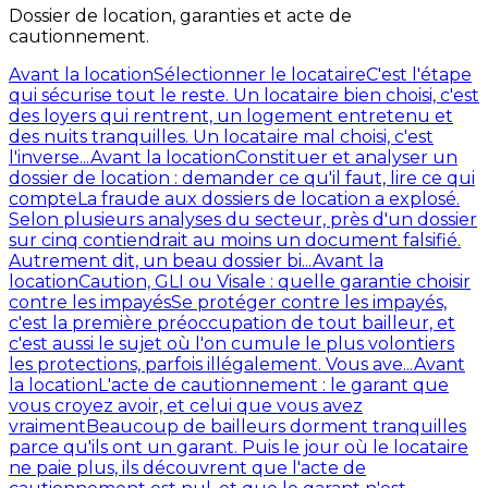
Dossier de location, garanties et acte de
cautionnement.
Avant la location
Sélectionner le locataire
C'est l'étape
qui sécurise tout le reste. Un locataire bien choisi, c'est
des loyers qui rentrent, un logement entretenu et
des nuits tranquilles. Un locataire mal choisi, c'est
l'inverse...
Avant la location
Constituer et analyser un
dossier de location : demander ce qu'il faut, lire ce qui
compte
La fraude aux dossiers de location a explosé.
Selon plusieurs analyses du secteur, près d'un dossier
sur cinq contiendrait au moins un document falsifié.
Autrement dit, un beau dossier bi...
Avant la
location
Caution, GLI ou Visale : quelle garantie choisir
contre les impayés
Se protéger contre les impayés,
c'est la première préoccupation de tout bailleur, et
c'est aussi le sujet où l'on cumule le plus volontiers
les protections, parfois illégalement. Vous ave...
Avant
la location
L'acte de cautionnement : le garant que
vous croyez avoir, et celui que vous avez
vraiment
Beaucoup de bailleurs dorment tranquilles
parce qu'ils ont un garant. Puis le jour où le locataire
ne paie plus, ils découvrent que l'acte de