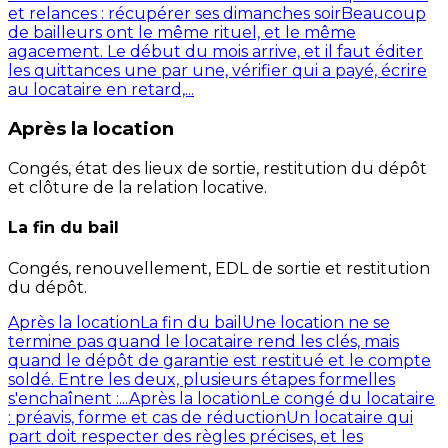
et relances : récupérer ses dimanches soir
Beaucoup
de bailleurs ont le même rituel, et le même
agacement. Le début du mois arrive, et il faut éditer
les quittances une par une, vérifier qui a payé, écrire
au locataire en retard,...
Après la location
Congés, état des lieux de sortie, restitution du dépôt
et clôture de la relation locative.
La fin du bail
Congés, renouvellement, EDL de sortie et restitution
du dépôt.
Après la location
La fin du bail
Une location ne se
termine pas quand le locataire rend les clés, mais
quand le dépôt de garantie est restitué et le compte
soldé. Entre les deux, plusieurs étapes formelles
s'enchaînent :...
Après la location
Le congé du locataire
: préavis, forme et cas de réduction
Un locataire qui
part doit respecter des règles précises, et les