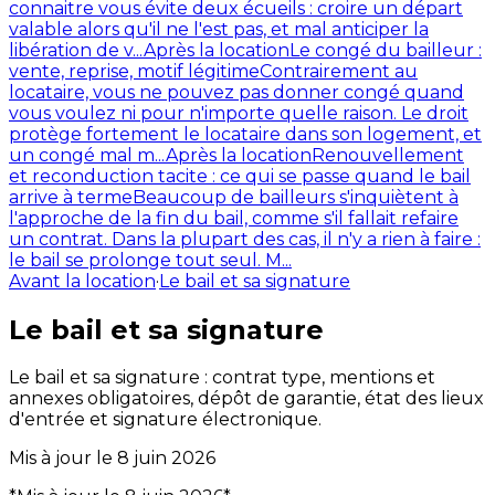
connaitre vous évite deux écueils : croire un départ
valable alors qu'il ne l'est pas, et mal anticiper la
libération de v...
Après la location
Le congé du bailleur :
vente, reprise, motif légitime
Contrairement au
locataire, vous ne pouvez pas donner congé quand
vous voulez ni pour n'importe quelle raison. Le droit
protège fortement le locataire dans son logement, et
un congé mal m...
Après la location
Renouvellement
et reconduction tacite : ce qui se passe quand le bail
arrive à terme
Beaucoup de bailleurs s'inquiètent à
l'approche de la fin du bail, comme s'il fallait refaire
un contrat. Dans la plupart des cas, il n'y a rien à faire :
le bail se prolonge tout seul. M...
Avant la location
·
Le bail et sa signature
Le bail et sa signature
Le bail et sa signature : contrat type, mentions et
annexes obligatoires, dépôt de garantie, état des lieux
d'entrée et signature électronique.
Mis à jour le
8 juin 2026