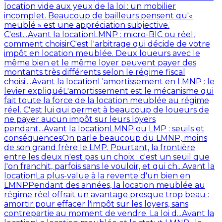
location vide aux yeux de la loi : un mobilier
incomplet. Beaucoup de bailleurs pensent qu'«
meublé » est une appréciation subjective.
C'est...
Avant la location
LMNP : micro-BIC ou réel,
comment choisir
C'est l'arbitrage qui décide de votre
impôt en location meublée. Deux loueurs avec le
même bien et le même loyer peuvent payer des
montants très différents selon le régime fiscal
choisi....
Avant la location
L'amortissement en LMNP : le
levier expliqué
L'amortissement est le mécanisme qui
fait toute la force de la location meublée au régime
réel. C'est lui qui permet à beaucoup de loueurs de
ne payer aucun impôt sur leurs loyers
pendant...
Avant la location
LMNP ou LMP : seuils et
conséquences
On parle beaucoup du LMNP, moins
de son grand frère le LMP. Pourtant, la frontière
entre les deux n'est pas un choix : c'est un seuil que
l'on franchit, parfois sans le vouloir, et qui ch...
Avant la
location
La plus-value à la revente d'un bien en
LMNP
Pendant des années, la location meublée au
régime réel offrait un avantage presque trop beau :
amortir pour effacer l'impôt sur les loyers, sans
contrepartie au moment de vendre. La loi d...
Avant la