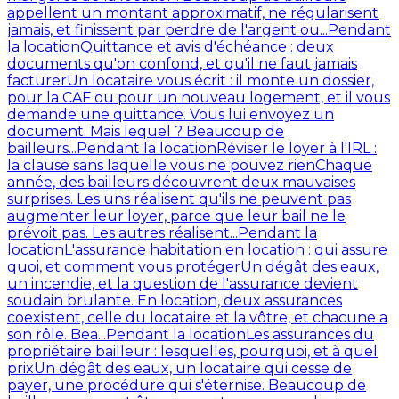
appellent un montant approximatif, ne régularisent
jamais, et finissent par perdre de l'argent ou...
Pendant
la location
Quittance et avis d'échéance : deux
documents qu'on confond, et qu'il ne faut jamais
facturer
Un locataire vous écrit : il monte un dossier,
pour la CAF ou pour un nouveau logement, et il vous
demande une quittance. Vous lui envoyez un
document. Mais lequel ? Beaucoup de
bailleurs...
Pendant la location
Réviser le loyer à l'IRL :
la clause sans laquelle vous ne pouvez rien
Chaque
année, des bailleurs découvrent deux mauvaises
surprises. Les uns réalisent qu'ils ne peuvent pas
augmenter leur loyer, parce que leur bail ne le
prévoit pas. Les autres réalisent...
Pendant la
location
L'assurance habitation en location : qui assure
quoi, et comment vous protéger
Un dégât des eaux,
un incendie, et la question de l'assurance devient
soudain brulante. En location, deux assurances
coexistent, celle du locataire et la vôtre, et chacune a
son rôle. Bea...
Pendant la location
Les assurances du
propriétaire bailleur : lesquelles, pourquoi, et à quel
prix
Un dégât des eaux, un locataire qui cesse de
payer, une procédure qui s'éternise. Beaucoup de