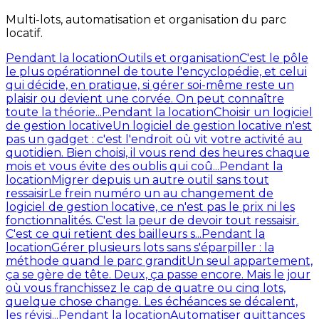
Multi-lots, automatisation et organisation du parc
locatif.
Pendant la location
Outils et organisation
C'est le pôle
le plus opérationnel de toute l'encyclopédie, et celui
qui décide, en pratique, si gérer soi-même reste un
plaisir ou devient une corvée. On peut connaître
toute la théorie...
Pendant la location
Choisir un logiciel
de gestion locative
Un logiciel de gestion locative n'est
pas un gadget : c'est l'endroit où vit votre activité au
quotidien. Bien choisi, il vous rend des heures chaque
mois et vous évite des oublis qui coû...
Pendant la
location
Migrer depuis un autre outil sans tout
ressaisir
Le frein numéro un au changement de
logiciel de gestion locative, ce n'est pas le prix ni les
fonctionnalités. C'est la peur de devoir tout ressaisir.
C'est ce qui retient des bailleurs s...
Pendant la
location
Gérer plusieurs lots sans s'éparpiller : la
méthode quand le parc grandit
Un seul appartement,
ça se gère de tête. Deux, ça passe encore. Mais le jour
où vous franchissez le cap de quatre ou cinq lots,
quelque chose change. Les échéances se décalent,
les révisi...
Pendant la location
Automatiser quittances