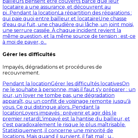
bailleurs pensent être couverts parce que leur
locataire a une assurance, et découvrent au
pi...
Pendant la location
La répartition des réparations :
qui paie quoi entre bailleur et locataire
Une chasse
d'eau qui fuit, une chaudière qui lâche, un joint moisi,
une serrure cassée. À chaque incident revient la
même question, et la même source de tension : est-ce
à moi de payer, o...
Gérer les difficultés
Impayés, dégradations et procédures de
recouvrement.
Pendant la location
Gérer les difficultés locatives
On
ne le souhaite à personne, mais il faut s'y préparer : un
jour, un loyer ne tombe pas, une dégradation
apparaît, ou un conflit de voisinage remonte jusqu'à
vous. Ce qui distingue alors...
Pendant la
location
Loyers impayés : prévenir et agir dès le
premier retard
L'impayé est la hantise du bailleur, et
c'est paradoxalement le risque le plus maîtrisable.
Statistiquement, il concerne une minorité de
locations. Mais quand il survient, il fait mal : u...