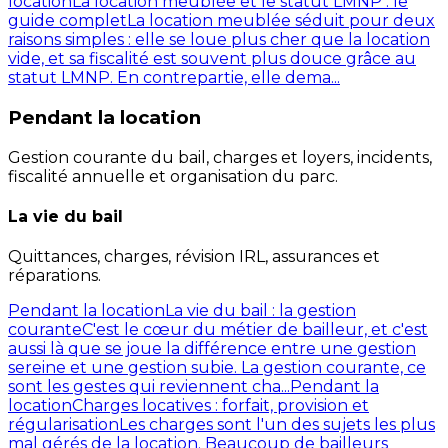
location
La location meublée et le statut LMNP : le
guide complet
La location meublée séduit pour deux
raisons simples : elle se loue plus cher que la location
vide, et sa fiscalité est souvent plus douce grâce au
statut LMNP. En contrepartie, elle dema...
Pendant la location
Gestion courante du bail, charges et loyers, incidents,
fiscalité annuelle et organisation du parc.
La vie du bail
Quittances, charges, révision IRL, assurances et
réparations.
Pendant la location
La vie du bail : la gestion
courante
C'est le cœur du métier de bailleur, et c'est
aussi là que se joue la différence entre une gestion
sereine et une gestion subie. La gestion courante, ce
sont les gestes qui reviennent cha...
Pendant la
location
Charges locatives : forfait, provision et
régularisation
Les charges sont l'un des sujets les plus
mal gérés de la location. Beaucoup de bailleurs