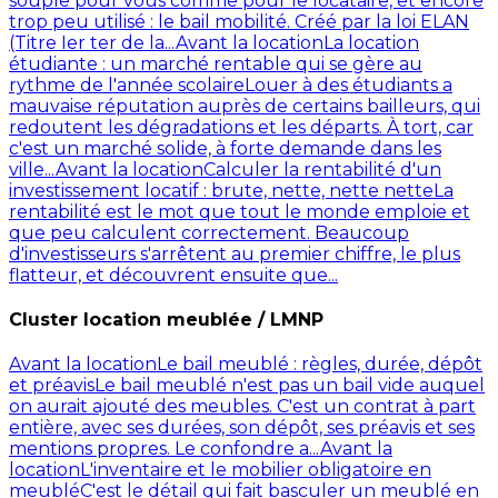
souple pour vous comme pour le locataire, et encore
trop peu utilisé : le bail mobilité. Créé par la loi ELAN
(Titre Ier ter de la...
Avant la location
La location
étudiante : un marché rentable qui se gère au
rythme de l'année scolaire
Louer à des étudiants a
mauvaise réputation auprès de certains bailleurs, qui
redoutent les dégradations et les départs. À tort, car
c'est un marché solide, à forte demande dans les
ville...
Avant la location
Calculer la rentabilité d'un
investissement locatif : brute, nette, nette nette
La
rentabilité est le mot que tout le monde emploie et
que peu calculent correctement. Beaucoup
d'investisseurs s'arrêtent au premier chiffre, le plus
flatteur, et découvrent ensuite que...
Cluster location meublée / LMNP
Avant la location
Le bail meublé : règles, durée, dépôt
et préavis
Le bail meublé n'est pas un bail vide auquel
on aurait ajouté des meubles. C'est un contrat à part
entière, avec ses durées, son dépôt, ses préavis et ses
mentions propres. Le confondre a...
Avant la
location
L'inventaire et le mobilier obligatoire en
meublé
C'est le détail qui fait basculer un meublé en