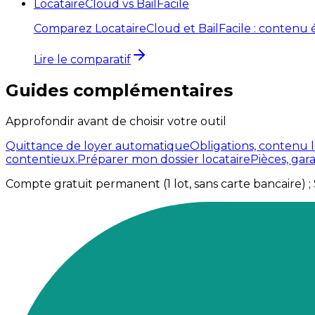
LocataireCloud vs
BailFacile
Comparez LocataireCloud et BailFacile : contenu éduc
Lire le comparatif
Guides complémentaires
Approfondir avant de choisir votre outil
Quittance de loyer automatique
Obligations, contenu 
contentieux.
Préparer mon dossier locataire
Pièces, gar
Compte gratuit permanent (1 lot, sans carte bancaire) ; So