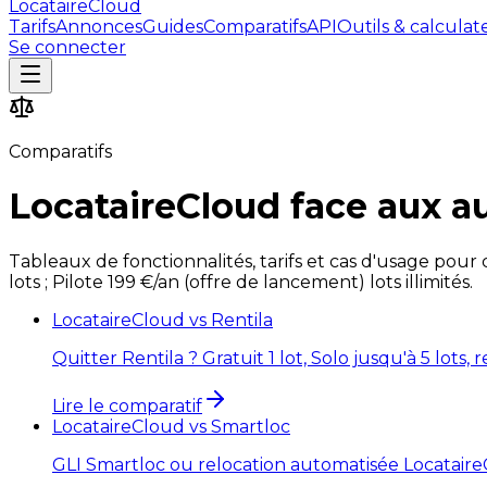
LocataireCloud
Tarifs
Annonces
Guides
Comparatifs
API
Outils & calculat
Se connecter
Comparatifs
LocataireCloud face aux au
Tableaux de fonctionnalités, tarifs et cas d'usage pour c
lots ; Pilote 199 €/an (offre de lancement) lots illimités.
LocataireCloud vs
Rentila
Quitter Rentila ? Gratuit 1 lot, Solo jusqu'à 5 lots
Lire le comparatif
LocataireCloud vs
Smartloc
GLI Smartloc ou relocation automatisée LocataireCl