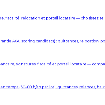
e, fiscalité, relocation et portail locataire — choisissez se
rantie AXA, scoring candidats) : quittances, relocation, p
bancaire, signatures, fiscalité et portail locataire — compar
n temps (30–60 h/an par lot), quittances, relances, baux,