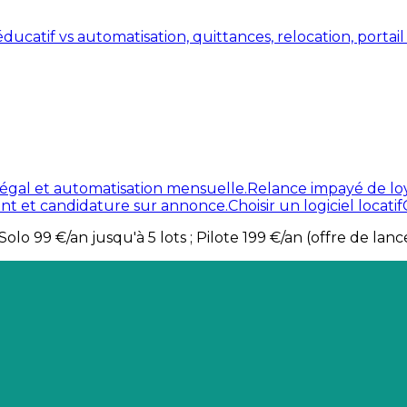
atif vs automatisation, quittances, relocation, portail lo
légal et automatisation mensuelle.
Relance impayé de lo
ant et candidature sur annonce.
Choisir un logiciel locatif
lo 99 €/an jusqu'à 5 lots ; Pilote 199 €/an (offre de lance