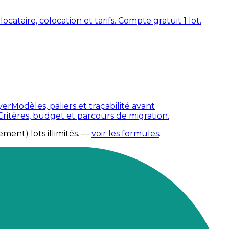
cataire, colocation et tarifs. Compte gratuit 1 lot.
yer
Modèles, paliers et traçabilité avant
Critères, budget et parcours de migration.
ment) lots illimités.
—
voir les formules
.