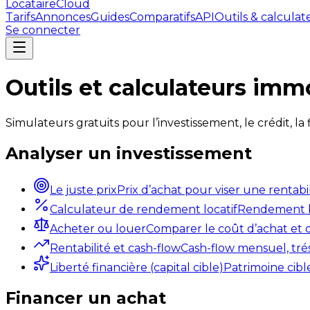
LocataireCloud
Tarifs
Annonces
Guides
Comparatifs
API
Outils & calculat
Se connecter
Outils et calculateurs imm
Simulateurs gratuits pour l’investissement, le crédit, la 
Analyser un investissement
Le juste prix
Prix d’achat pour viser une rentabi
Calculateur de rendement locatif
Rendement bru
Acheter ou louer
Comparer le coût d’achat et d
Rentabilité et cash-flow
Cash-flow mensuel, tréso
Liberté financière (capital cible)
Patrimoine cible
Financer un achat