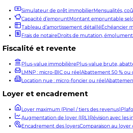
Simulateur de prêt immobilier
Mensualités, coû
Capacité d’emprunt
Montant empruntable selo
Tableau d’amortissement détaillé
Échéancier moi
Frais de notaire
Droits de mutation, émoluments
Fiscalité et revente
Plus-value immobilière
Plus-value brute, abatt
LMNP : micro-BIC ou réel
Abattement 50 % ou 
Location nue : micro-foncier ou réel
Abattement
Loyer et encadrement
Loyer maximum (Pinel / tiers des revenus)
Plafo
Augmentation de loyer (IRL)
Révision avec les i
Encadrement des loyers
Comparaison au loyer 