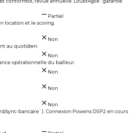
audit conformité, revue annuelle. LouerAgile : garantie
Partiel
 location et le scoring.
Non
nt au quotidien.
Non
lance opérationnelle du bailleur.
Non
Non
Non
oard/sync-bancaire`). Connexion Powens DSP2 en cours