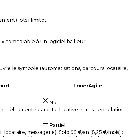
ment) lots illimités.
 » comparable à un logiciel bailleur.
ouvre le symbole (automatisations, parcours locataire,
loud
LouerAgile
Non
: modèle orienté garantie locative et mise en relation —
Partiel
 locataire, messagerie). Solo 99 €/an (8,25 €/mois) :