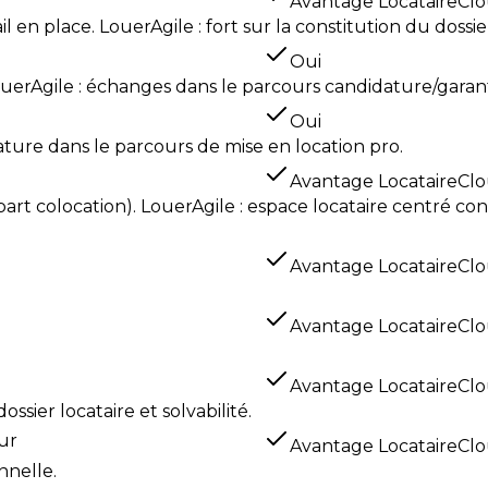
Avantage LocataireCl
il en place. LouerAgile : fort sur la constitution du dossi
Oui
ouerAgile : échanges dans le parcours candidature/garant
Oui
nature dans le parcours de mise en location pro.
Avantage LocataireCl
rt colocation). LouerAgile : espace locataire centré consu
Avantage LocataireCl
Avantage LocataireCl
Avantage LocataireCl
ossier locataire et solvabilité.
ur
Avantage LocataireCl
nnelle.