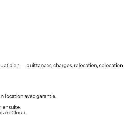
 quotidien — quittances, charges, relocation, colocation
en location avec garantie.
 ensuite.
cataireCloud.