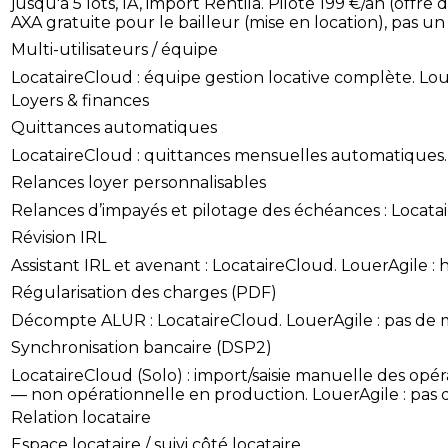
jusqu'à 5 lots, IA, import Rentila. Pilote 199 €/an (offr
AXA gratuite pour le bailleur (mise en location), pas un 
Multi-utilisateurs / équipe
LocataireCloud : équipe gestion locative complète. Loue
Loyers & finances
Quittances automatiques
LocataireCloud : quittances mensuelles automatiques.
Relances loyer personnalisables
Relances d’impayés et pilotage des échéances : Locatair
Révision IRL
Assistant IRL et avenant : LocataireCloud. LouerAgile :
Régularisation des charges (PDF)
Décompte ALUR : LocataireCloud. LouerAgile : pas de
Synchronisation bancaire (DSP2)
LocataireCloud (Solo) : import/saisie manuelle des o
— non opérationnelle en production. LouerAgile : pas d
Relation locataire
Espace locataire / suivi côté locataire