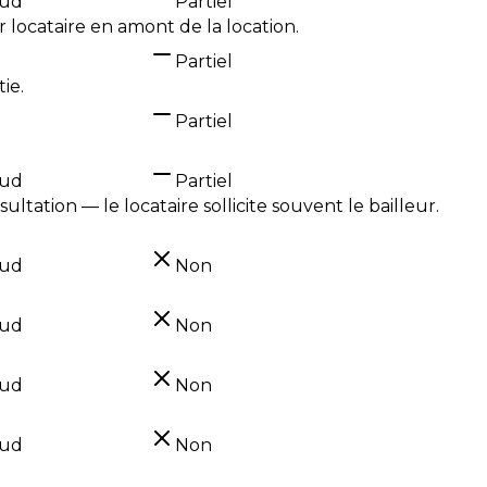
oud
Partiel
er locataire en amont de la location.
Partiel
ie.
Partiel
oud
Partiel
ltation — le locataire sollicite souvent le bailleur.
oud
Non
oud
Non
oud
Non
oud
Non