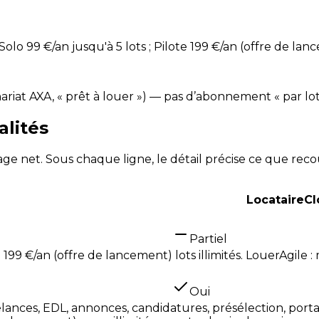
lo 99 €/an jusqu'à 5 lots ; Pilote 199 €/an (offre de lance
ariat AXA, « prêt à louer ») — pas d’abonnement « par lot
alités
ntage net. Sous chaque ligne, le détail précise ce que rec
LocataireC
Partiel
e 199 €/an (offre de lancement) lots illimités. LouerAgile 
Oui
lances, EDL, annonces, candidatures, présélection, portail