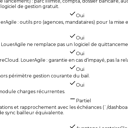
e de lancement) : parc illimité, compta, dossier bancaire, 
logiciel de gestion gratuit.
Oui
rAgile : outils pro (agences, mandataires) pour la mise en
Oui
 LouerAgile ne remplace pas un logiciel de quittanceme
Oui
eCloud. LouerAgile : garantie en cas d’impayé, pas la re
Oui
 hors périmètre gestion courante du bail.
Oui
 module charges récurrentes.
Partiel
pérations et rapprochement avec les échéances (`/dashb
e sync bailleur équivalente.