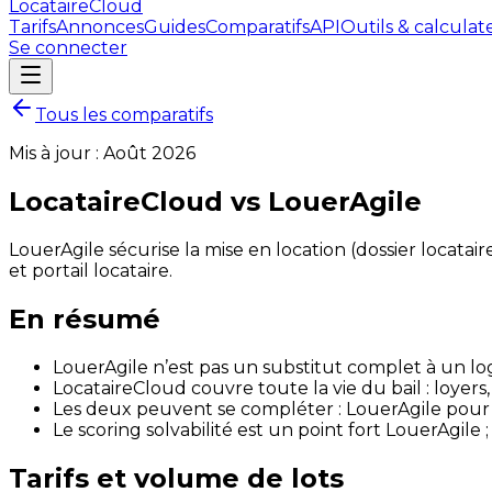
LocataireCloud
Tarifs
Annonces
Guides
Comparatifs
API
Outils & calculat
Se connecter
Tous les comparatifs
Mis à jour :
Août 2026
LocataireCloud vs LouerAgile
LouerAgile sécurise la mise en location (dossier locatair
et portail locataire.
En résumé
LouerAgile n’est pas un substitut complet à un logi
LocataireCloud couvre toute la vie du bail : loyers,
Les deux peuvent se compléter : LouerAgile pour t
Le scoring solvabilité est un point fort LouerAgile ;
Tarifs et volume de lots