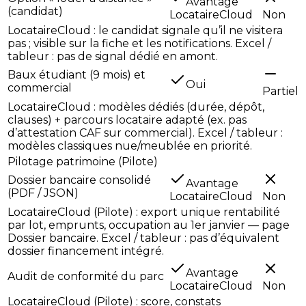
Avantage
(candidat)
LocataireCloud
Non
LocataireCloud : le candidat signale qu’il ne visitera
pas ; visible sur la fiche et les notifications. Excel /
tableur : pas de signal dédié en amont.
Baux étudiant (9 mois) et
Oui
commercial
Partiel
LocataireCloud : modèles dédiés (durée, dépôt,
clauses) + parcours locataire adapté (ex. pas
d’attestation CAF sur commercial). Excel / tableur :
modèles classiques nue/meublée en priorité.
Pilotage patrimoine (Pilote)
Dossier bancaire consolidé
Avantage
(PDF / JSON)
LocataireCloud
Non
LocataireCloud (Pilote) : export unique rentabilité
par lot, emprunts, occupation au 1er janvier — page
Dossier bancaire. Excel / tableur : pas d’équivalent
dossier financement intégré.
Avantage
Audit de conformité du parc
LocataireCloud
Non
LocataireCloud (Pilote) : score, constats