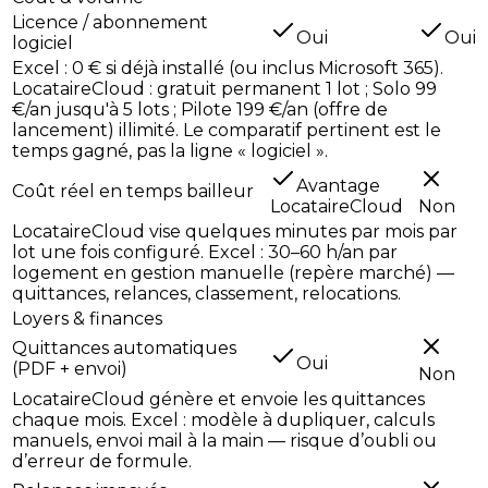
Licence / abonnement
Oui
Oui
logiciel
Excel : 0 € si déjà installé (ou inclus Microsoft 365).
LocataireCloud : gratuit permanent 1 lot ; Solo 99
€/an jusqu'à 5 lots ; Pilote 199 €/an (offre de
lancement) illimité. Le comparatif pertinent est le
temps gagné, pas la ligne « logiciel ».
Avantage
Coût réel en temps bailleur
LocataireCloud
Non
LocataireCloud vise quelques minutes par mois par
lot une fois configuré. Excel : 30–60 h/an par
logement en gestion manuelle (repère marché) —
quittances, relances, classement, relocations.
Loyers & finances
Quittances automatiques
Oui
(PDF + envoi)
Non
LocataireCloud génère et envoie les quittances
chaque mois. Excel : modèle à dupliquer, calculs
manuels, envoi mail à la main — risque d’oubli ou
d’erreur de formule.