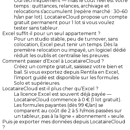
Oui techniquement — mais le coût réel est votre
temps : quittances, relances, archivage et
relocations s’accumulent (repère marché : 30–60
h/an par lot). LocataireCloud propose un compte
gratuit permanent pour 1 lot si vous voulez
tester sans tableur.
Excel suffit-il pour un seul appartement ?
Pour un studio stable, peu de turnover, sans
colocation, Excel peut tenir un temps. Dès la
première relocation ou impayé, un logiciel dédié
réduit les oublis et centralise les preuves.
Comment passer d’Excel à LocataireCloud ?
Créez un compte gratuit, saisissez votre bien et
bail. Si vous exportez depuis Rentila en Excel,
l’import guidé est disponible sur les formules
Solo et supérieures.
LocataireCloud est-il plus cher qu’Excel ?
La licence Excel est souvent déjà payée —
LocataireCloud commence à 0 € (1 lot gratuit).
Les formules payantes (dès 99 €/an) se
comparent au coût de 2 à 5 h/mois passées sur
un tableur, pas à la ligne « abonnement » seule.
Puis-je exporter mes données depuis LocataireCloud
?