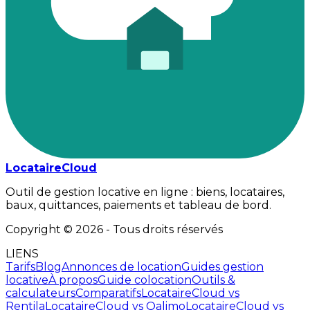
LocataireCloud
Outil de gestion locative en ligne : biens, locataires,
baux, quittances, paiements et tableau de bord.
Copyright ©
2026
- Tous droits réservés
LIENS
Tarifs
Blog
Annonces de location
Guides gestion
locative
À propos
Guide colocation
Outils &
calculateurs
Comparatifs
LocataireCloud
vs
Rentila
LocataireCloud
vs Qalimo
LocataireCloud
vs