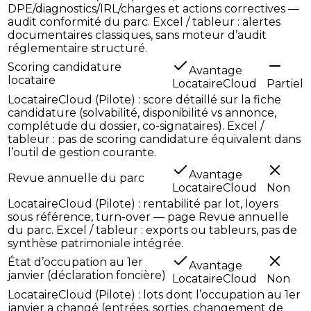
DPE/diagnostics/IRL/charges et actions correctives —
audit conformité du parc. Excel / tableur : alertes
documentaires classiques, sans moteur d’audit
réglementaire structuré.
Scoring candidature
Avantage
locataire
LocataireCloud
Partiel
LocataireCloud (Pilote) : score détaillé sur la fiche
candidature (solvabilité, disponibilité vs annonce,
complétude du dossier, co-signataires). Excel /
tableur : pas de scoring candidature équivalent dans
l’outil de gestion courante.
Avantage
Revue annuelle du parc
LocataireCloud
Non
LocataireCloud (Pilote) : rentabilité par lot, loyers
sous référence, turn-over — page Revue annuelle
du parc. Excel / tableur : exports ou tableurs, pas de
synthèse patrimoniale intégrée.
État d’occupation au 1er
Avantage
janvier (déclaration foncière)
LocataireCloud
Non
LocataireCloud (Pilote) : lots dont l’occupation au 1er
janvier a changé (entrées, sorties, changement de