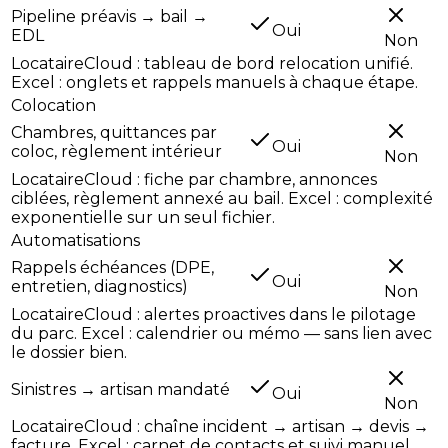
Pipeline préavis → bail →
Oui
EDL
Non
LocataireCloud : tableau de bord relocation unifié.
Excel : onglets et rappels manuels à chaque étape.
Colocation
Chambres, quittances par
Oui
coloc, règlement intérieur
Non
LocataireCloud : fiche par chambre, annonces
ciblées, règlement annexé au bail. Excel : complexité
exponentielle sur un seul fichier.
Automatisations
Rappels échéances (DPE,
Oui
entretien, diagnostics)
Non
LocataireCloud : alertes proactives dans le pilotage
du parc. Excel : calendrier ou mémo — sans lien avec
le dossier bien.
Sinistres → artisan mandaté
Oui
Non
LocataireCloud : chaîne incident → artisan → devis →
facture. Excel : carnet de contacts et suivi manuel.