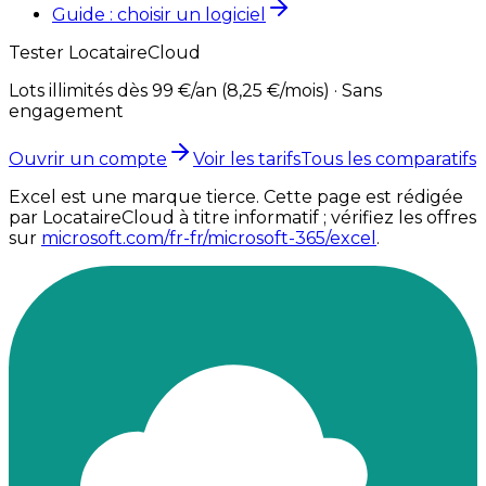
Guide : choisir un logiciel
Tester
LocataireCloud
Lots illimités dès 99 €/an (8,25 €/mois) · Sans
engagement
Ouvrir un compte
Voir les tarifs
Tous les comparatifs
Excel
est une marque tierce. Cette page est rédigée
par
LocataireCloud
à titre informatif ; vérifiez les offres
sur
microsoft.com/fr-fr/microsoft-365/excel
.