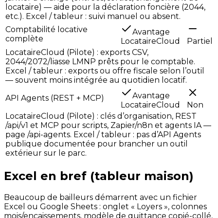
locataire) — aide pour la déclaration foncière (2044,
etc.). Excel / tableur : suivi manuel ou absent.
Comptabilité locative
Avantage
complète
LocataireCloud
Partiel
LocataireCloud (Pilote) : exports CSV,
2044/2072/liasse LMNP prêts pour le comptable.
Excel / tableur : exports ou offre fiscale selon l’outil
— souvent moins intégrée au quotidien locatif.
Avantage
API Agents (REST + MCP)
LocataireCloud
Non
LocataireCloud (Pilote) : clés d’organisation, REST
/api/v1 et MCP pour scripts, Zapier/n8n et agents IA —
page /api-agents. Excel / tableur : pas d’API Agents
publique documentée pour brancher un outil
extérieur sur le parc.
Excel en bref (tableur maison)
Beaucoup de bailleurs démarrent avec un fichier
Excel ou Google Sheets : onglet « Loyers », colonnes
mois/encaissements, modèle de quittance copié-collé,