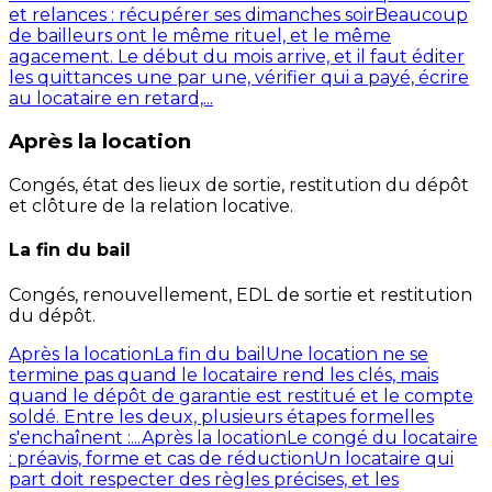
et relances : récupérer ses dimanches soir
Beaucoup
de bailleurs ont le même rituel, et le même
agacement. Le début du mois arrive, et il faut éditer
les quittances une par une, vérifier qui a payé, écrire
au locataire en retard,...
Après la location
Congés, état des lieux de sortie, restitution du dépôt
et clôture de la relation locative.
La fin du bail
Congés, renouvellement, EDL de sortie et restitution
du dépôt.
Après la location
La fin du bail
Une location ne se
termine pas quand le locataire rend les clés, mais
quand le dépôt de garantie est restitué et le compte
soldé. Entre les deux, plusieurs étapes formelles
s'enchaînent :...
Après la location
Le congé du locataire
: préavis, forme et cas de réduction
Un locataire qui
part doit respecter des règles précises, et les