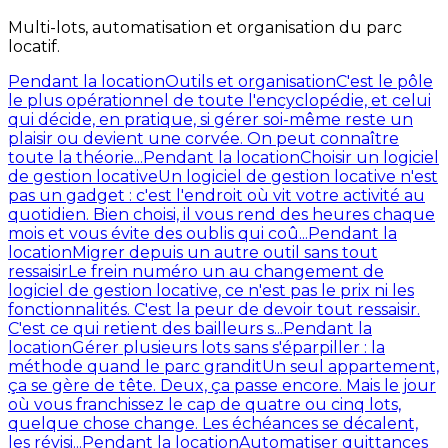
Multi-lots, automatisation et organisation du parc
locatif.
Pendant la location
Outils et organisation
C'est le pôle
le plus opérationnel de toute l'encyclopédie, et celui
qui décide, en pratique, si gérer soi-même reste un
plaisir ou devient une corvée. On peut connaître
toute la théorie...
Pendant la location
Choisir un logiciel
de gestion locative
Un logiciel de gestion locative n'est
pas un gadget : c'est l'endroit où vit votre activité au
quotidien. Bien choisi, il vous rend des heures chaque
mois et vous évite des oublis qui coû...
Pendant la
location
Migrer depuis un autre outil sans tout
ressaisir
Le frein numéro un au changement de
logiciel de gestion locative, ce n'est pas le prix ni les
fonctionnalités. C'est la peur de devoir tout ressaisir.
C'est ce qui retient des bailleurs s...
Pendant la
location
Gérer plusieurs lots sans s'éparpiller : la
méthode quand le parc grandit
Un seul appartement,
ça se gère de tête. Deux, ça passe encore. Mais le jour
où vous franchissez le cap de quatre ou cinq lots,
quelque chose change. Les échéances se décalent,
les révisi...
Pendant la location
Automatiser quittances