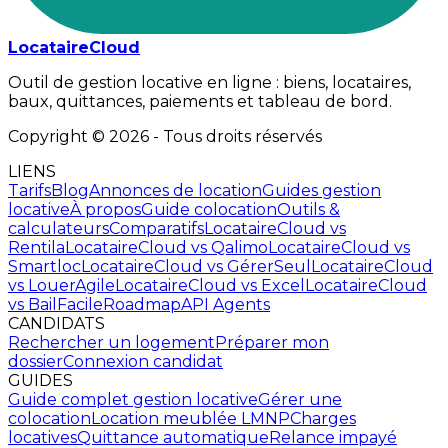
LocataireCloud
Outil de gestion locative en ligne : biens, locataires,
baux, quittances, paiements et tableau de bord.
Copyright ©
2026
- Tous droits réservés
LIENS
Tarifs
Blog
Annonces de location
Guides gestion
locative
À propos
Guide colocation
Outils &
calculateurs
Comparatifs
LocataireCloud
vs
Rentila
LocataireCloud
vs Qalimo
LocataireCloud
vs
Smartloc
LocataireCloud
vs GérerSeul
LocataireCloud
vs LouerAgile
LocataireCloud
vs Excel
LocataireCloud
vs BailFacile
Roadmap
API Agents
CANDIDATS
Rechercher un logement
Préparer mon
dossier
Connexion candidat
GUIDES
Guide complet gestion locative
Gérer une
colocation
Location meublée LMNP
Charges
locatives
Quittance automatique
Relance impayé