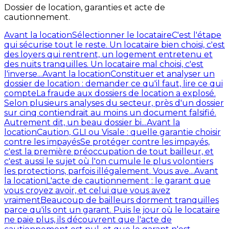
Dossier de location, garanties et acte de
cautionnement.
Avant la location
Sélectionner le locataire
C'est l'étape
qui sécurise tout le reste. Un locataire bien choisi, c'est
des loyers qui rentrent, un logement entretenu et
des nuits tranquilles. Un locataire mal choisi, c'est
l'inverse...
Avant la location
Constituer et analyser un
dossier de location : demander ce qu'il faut, lire ce qui
compte
La fraude aux dossiers de location a explosé.
Selon plusieurs analyses du secteur, près d'un dossier
sur cinq contiendrait au moins un document falsifié.
Autrement dit, un beau dossier bi...
Avant la
location
Caution, GLI ou Visale : quelle garantie choisir
contre les impayés
Se protéger contre les impayés,
c'est la première préoccupation de tout bailleur, et
c'est aussi le sujet où l'on cumule le plus volontiers
les protections, parfois illégalement. Vous ave...
Avant
la location
L'acte de cautionnement : le garant que
vous croyez avoir, et celui que vous avez
vraiment
Beaucoup de bailleurs dorment tranquilles
parce qu'ils ont un garant. Puis le jour où le locataire
ne paie plus, ils découvrent que l'acte de