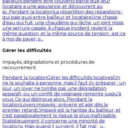
bailleurs pensent être couverts parce que leur
locataire a une assurance, et découvrent au
pi...
Pendant la location
La répartition des réparations :
qui paie quoi entre bailleur et locataire
Une chasse
d'eau qui fuit, une chaudière qui lâche, un joint moisi,
une serrure cassée. À chaque incident revient la
même question, et la même source de tension : est-ce
à moi de payer, o...
Gérer les difficultés
Impayés, dégradations et procédures de
recouvrement.
Pendant la location
Gérer les difficultés locatives
On
ne le souhaite à personne, mais il faut s'y préparer : un
jour, un loyer ne tombe pas, une dégradation
apparaît, ou un conflit de voisinage remonte jusqu'à
vous. Ce qui distingue alors...
Pendant la
location
Loyers impayés : prévenir et agir dès le
premier retard
L'impayé est la hantise du bailleur, et
c'est paradoxalement le risque le plus maîtrisable.
Statistiquement, il concerne une minorité de
locations. Mais quand il survient, il fait mal : u...