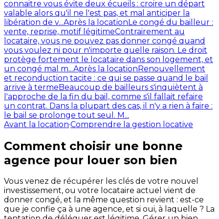
connaitre vous évite deux écueils : croire un départ
valable alors qu'il ne l'est pas, et mal anticiper la
libération de v...
Après la location
Le congé du bailleur :
vente, reprise, motif légitime
Contrairement au
locataire, vous ne pouvez pas donner congé quand
vous voulez ni pour n'importe quelle raison. Le droit
protège fortement le locataire dans son logement, et
un congé mal m...
Après la location
Renouvellement
et reconduction tacite : ce qui se passe quand le bail
arrive à terme
Beaucoup de bailleurs s'inquiètent à
l'approche de la fin du bail, comme s'il fallait refaire
un contrat. Dans la plupart des cas, il n'y a rien à faire :
le bail se prolonge tout seul. M...
Avant la location
·
Comprendre la gestion locative
Comment choisir une bonne
agence pour louer son bien
Vous venez de récupérer les clés de votre nouvel
investissement, ou votre locataire actuel vient de
donner congé, et la même question revient : est-ce
que je confie ça à une agence, et si oui, à laquelle ? La
tentation de déléguer est légitime. Gérer un bien