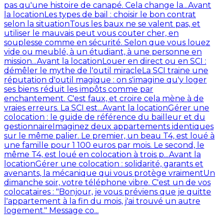
pas qu'une histoire de canapé. Cela change la...
Avant
la location
Les types de bail : choisir le bon contrat
selon la situation
Tous les baux ne se valent pas, et
utiliser le mauvais peut vous couter cher, en
souplesse comme en sécurité. Selon que vous louez
vide ou meublé, à un étudiant, à une personne en
mission...
Avant la location
Louer en direct ou en SCI :
démêler le mythe de l'outil miracle
La SCI traine une
réputation d'outil magique : on s'imagine qu'y loger
ses biens réduit les impôts comme par
enchantement. C'est faux, et croire cela mène à de
vraies erreurs. La SCI est...
Avant la location
Gérer une
colocation : le guide de référence du bailleur et du
gestionnaire
Imaginez deux appartements identiques
sur le même palier. Le premier, un beau T4, est loué à
une famille pour 1 100 euros par mois. Le second, le
même T4, est loué en colocation à trois p...
Avant la
location
Gérer une colocation : solidarité, garants et
avenants, la mécanique qui vous protège vraiment
Un
dimanche soir, votre téléphone vibre. C'est un de vos
colocataires : "Bonjour, je vous préviens que je quitte
l'appartement à la fin du mois, j'ai trouvé un autre
logement." Message co...