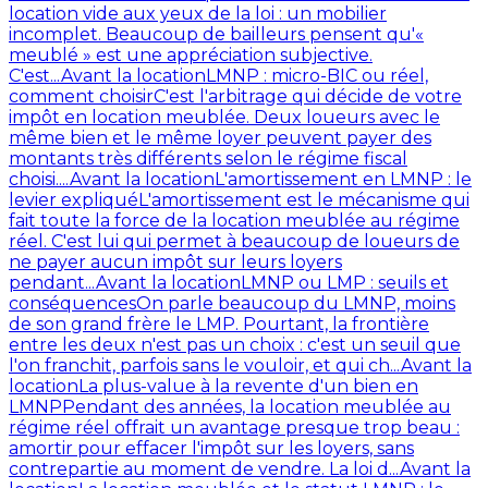
location vide aux yeux de la loi : un mobilier
incomplet. Beaucoup de bailleurs pensent qu'«
meublé » est une appréciation subjective.
C'est...
Avant la location
LMNP : micro-BIC ou réel,
comment choisir
C'est l'arbitrage qui décide de votre
impôt en location meublée. Deux loueurs avec le
même bien et le même loyer peuvent payer des
montants très différents selon le régime fiscal
choisi....
Avant la location
L'amortissement en LMNP : le
levier expliqué
L'amortissement est le mécanisme qui
fait toute la force de la location meublée au régime
réel. C'est lui qui permet à beaucoup de loueurs de
ne payer aucun impôt sur leurs loyers
pendant...
Avant la location
LMNP ou LMP : seuils et
conséquences
On parle beaucoup du LMNP, moins
de son grand frère le LMP. Pourtant, la frontière
entre les deux n'est pas un choix : c'est un seuil que
l'on franchit, parfois sans le vouloir, et qui ch...
Avant la
location
La plus-value à la revente d'un bien en
LMNP
Pendant des années, la location meublée au
régime réel offrait un avantage presque trop beau :
amortir pour effacer l'impôt sur les loyers, sans
contrepartie au moment de vendre. La loi d...
Avant la