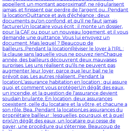
appellent un montant approximatif, ne régularisent
jamais, et finissent par perdre de l'argent ou...
Pendant
la location
Quittance et avis d'échéance : deux
documents qu'on confond, et qu'il ne faut jamais
facturer
Un locataire vous écrit : il monte un dossier,
pour la CAF ou pour un nouveau logement, et il vous
demande une quittance. Vous lui envoyez un
document. Mais lequel ? Beaucoup de
bailleurs...
Pendant la location
Réviser le loyer à l'IRL :
la clause sans laquelle vous ne pouvez rien
Chaque
année, des bailleurs découvrent deux mauvaises
surprises. Les uns réalisent qu'ils ne peuvent pas
augmenter leur loyer, parce que leur bail ne le
prévoit pas. Les autres réalisent...
Pendant la
location
L'assurance habitation en location : qui assure
quoi, et comment vous protéger
Un dégât des eaux,
un incendie, et la question de l'assurance devient
soudain brulante. En location, deux assurances
coexistent, celle du locataire et la vôtre, et chacune a
son rôle. Bea...
Pendant la location
Les assurances du
propriétaire bailleur : lesquelles, pourquoi, et à quel
prix
Un dégât des eaux, un locataire qui cesse de
payer, une procédure qui s'éternise. Beaucoup de