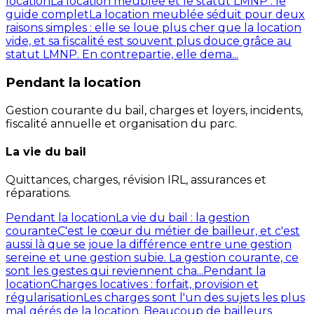
location
La location meublée et le statut LMNP : le
guide complet
La location meublée séduit pour deux
raisons simples : elle se loue plus cher que la location
vide, et sa fiscalité est souvent plus douce grâce au
statut LMNP. En contrepartie, elle dema...
Pendant la location
Gestion courante du bail, charges et loyers, incidents,
fiscalité annuelle et organisation du parc.
La vie du bail
Quittances, charges, révision IRL, assurances et
réparations.
Pendant la location
La vie du bail : la gestion
courante
C'est le cœur du métier de bailleur, et c'est
aussi là que se joue la différence entre une gestion
sereine et une gestion subie. La gestion courante, ce
sont les gestes qui reviennent cha...
Pendant la
location
Charges locatives : forfait, provision et
régularisation
Les charges sont l'un des sujets les plus
mal gérés de la location. Beaucoup de bailleurs