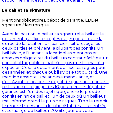
cautionnement est nul, et que le garant n'est...
Le bail et sa signature
Mentions obligatoires, dépôt de garantie, EDL et
signature électronique.
Avant la location
Le bail et sa signature
Le bail est le
document qui fixe les règles du jeu pour toute la
durée de la location. Un bail bien fait protège les
deux parties et prévient la plupart des conflits. Un
bail bâclé, à l'i...
Avant la location
Les mentions et
annexes obligatoires du bail : un contrat bâclé est un
contrat attaquable
Le bail n'est pas une formalité à
expédier. C'est le document qui fixe les règles pour
des années, et chaque oubli s'y paie tôt ou tard. Une
mention absente, une annexe manquante, et
c'es...
Avant la location
Le dépôt de garantie : montant,
restitution et le piège des 10 pour cent
Le dépôt de
garantie est l'un des sujets qui génère le plus de
conflits en fin de bail, et l'un de ceux où un bailleur
mal informé prend le plus de risques. Trop le retenir,
le rendre tro...
Avant la location
État des lieux entrée
et sortie : guide bailleur 2026
Le jour où votre