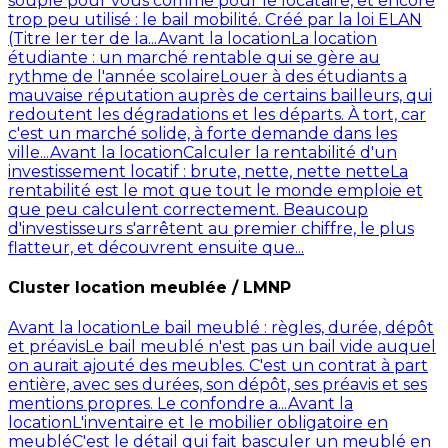
souple pour vous comme pour le locataire, et encore
trop peu utilisé : le bail mobilité. Créé par la loi ELAN
(Titre Ier ter de la...
Avant la location
La location
étudiante : un marché rentable qui se gère au
rythme de l'année scolaire
Louer à des étudiants a
mauvaise réputation auprès de certains bailleurs, qui
redoutent les dégradations et les départs. À tort, car
c'est un marché solide, à forte demande dans les
ville...
Avant la location
Calculer la rentabilité d'un
investissement locatif : brute, nette, nette nette
La
rentabilité est le mot que tout le monde emploie et
que peu calculent correctement. Beaucoup
d'investisseurs s'arrêtent au premier chiffre, le plus
flatteur, et découvrent ensuite que...
Cluster location meublée / LMNP
Avant la location
Le bail meublé : règles, durée, dépôt
et préavis
Le bail meublé n'est pas un bail vide auquel
on aurait ajouté des meubles. C'est un contrat à part
entière, avec ses durées, son dépôt, ses préavis et ses
mentions propres. Le confondre a...
Avant la
location
L'inventaire et le mobilier obligatoire en
meublé
C'est le détail qui fait basculer un meublé en