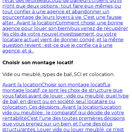
l'état des lieux
Beaucoup de bailleurs croient qu'ils
n'ont que deux options : tout faire eux-mêmes, ou
tout confier à une agence et abandonner un
pourcentage de leurs loyers à vie. C'est une fausse
alter...
Avant la location
Comment choisir une bonne
agence pour louer son bien
Vous venez de récupérer
les clés de votre nouvel investissement, ou votre
locataire actuel vient de donner congé, et la même
question revient : est-ce que je confie ça à une
agence, et si...
Choisir son montage locatif
Vide ou meublé, types de bail, SCI et colocation.
Avant la location
Choisir son montage locatif
Le
montage locatif, ce sont les choix de structure que
vous faites avant de louer : vide ou meublé, quel type
de bail, en direct ou en société, seul locataire ou
colocation. Ces décisions...
Avant la location
Location
vide ou meublée : le comparatif qui décide de votre
rentabilité
C'est l'une des toutes premières décisions
que vous prenez sur un bien, et l'une des plus
structurantes. Louer vide ou louer meublé, ce n'est