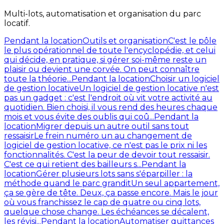
Multi-lots, automatisation et organisation du parc
locatif.
Pendant la location
Outils et organisation
C'est le pôle
le plus opérationnel de toute l'encyclopédie, et celui
qui décide, en pratique, si gérer soi-même reste un
plaisir ou devient une corvée. On peut connaître
toute la théorie...
Pendant la location
Choisir un logiciel
de gestion locative
Un logiciel de gestion locative n'est
pas un gadget : c'est l'endroit où vit votre activité au
quotidien. Bien choisi, il vous rend des heures chaque
mois et vous évite des oublis qui coû...
Pendant la
location
Migrer depuis un autre outil sans tout
ressaisir
Le frein numéro un au changement de
logiciel de gestion locative, ce n'est pas le prix ni les
fonctionnalités. C'est la peur de devoir tout ressaisir.
C'est ce qui retient des bailleurs s...
Pendant la
location
Gérer plusieurs lots sans s'éparpiller : la
méthode quand le parc grandit
Un seul appartement,
ça se gère de tête. Deux, ça passe encore. Mais le jour
où vous franchissez le cap de quatre ou cinq lots,
quelque chose change. Les échéances se décalent,
les révisi...
Pendant la location
Automatiser quittances