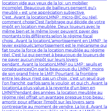
location vide aux yeux de la loi : un mobilier
incomplet. Beaucoup de bailleurs pensent qu'«
meublé » est une appréciation subjective.
C'est...
Avant la location
LMNP : micro-BIC ou réel,
comment choisir
C'est l'arbitrage qui décide de votre
impôt en location meublée. Deux loueurs avec le
même bien et le même loyer peuvent payer des
montants très différents selon le régime fiscal
choisi....
Avant la location
L'amortissement en LMNP : le
levier expliqué
L'amortissement est le mécanisme qui
fait toute la force de la location meublée au régime
réel. C'est lui qui permet à beaucoup de loueurs de
ne payer aucun impôt sur leurs loyers
pendant...
Avant la location
LMNP ou LMP : seuils et
conséquences
On parle beaucoup du LMNP, moins
de son grand frère le LMP. Pourtant, la frontière
entre les deux n'est pas un choix : c'est un seuil que
l'on franchit, parfois sans le vouloir, et qui ch...
Avant la
location
La plus-value à la revente d'un bien en
LMNP
Pendant des années, la location meublée au
régime réel offrait un avantage presque trop beau :
amortir pour effacer l'impôt sur les loyers, sans
contrepartie au moment de vendre. La loi d...
Avant la