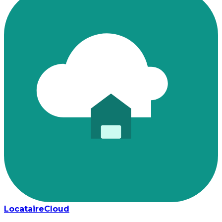
LocataireCloud