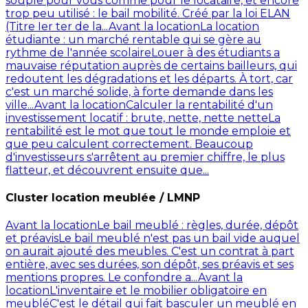
souple pour vous comme pour le locataire, et encore
trop peu utilisé : le bail mobilité. Créé par la loi ELAN
(Titre Ier ter de la...
Avant la location
La location
étudiante : un marché rentable qui se gère au
rythme de l'année scolaire
Louer à des étudiants a
mauvaise réputation auprès de certains bailleurs, qui
redoutent les dégradations et les départs. À tort, car
c'est un marché solide, à forte demande dans les
ville...
Avant la location
Calculer la rentabilité d'un
investissement locatif : brute, nette, nette nette
La
rentabilité est le mot que tout le monde emploie et
que peu calculent correctement. Beaucoup
d'investisseurs s'arrêtent au premier chiffre, le plus
flatteur, et découvrent ensuite que...
Cluster location meublée / LMNP
Avant la location
Le bail meublé : règles, durée, dépôt
et préavis
Le bail meublé n'est pas un bail vide auquel
on aurait ajouté des meubles. C'est un contrat à part
entière, avec ses durées, son dépôt, ses préavis et ses
mentions propres. Le confondre a...
Avant la
location
L'inventaire et le mobilier obligatoire en
meublé
C'est le détail qui fait basculer un meublé en