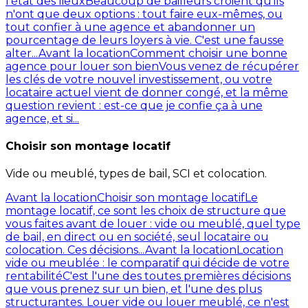
l'état des lieux
Beaucoup de bailleurs croient qu'ils
n'ont que deux options : tout faire eux-mêmes, ou
tout confier à une agence et abandonner un
pourcentage de leurs loyers à vie. C'est une fausse
alter...
Avant la location
Comment choisir une bonne
agence pour louer son bien
Vous venez de récupérer
les clés de votre nouvel investissement, ou votre
locataire actuel vient de donner congé, et la même
question revient : est-ce que je confie ça à une
agence, et si...
Choisir son montage locatif
Vide ou meublé, types de bail, SCI et colocation.
Avant la location
Choisir son montage locatif
Le
montage locatif, ce sont les choix de structure que
vous faites avant de louer : vide ou meublé, quel type
de bail, en direct ou en société, seul locataire ou
colocation. Ces décisions...
Avant la location
Location
vide ou meublée : le comparatif qui décide de votre
rentabilité
C'est l'une des toutes premières décisions
que vous prenez sur un bien, et l'une des plus
structurantes. Louer vide ou louer meublé, ce n'est