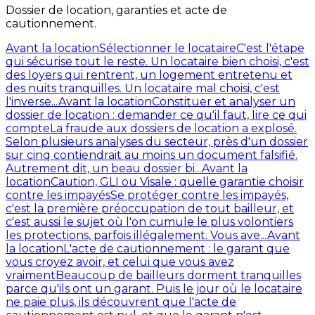
Dossier de location, garanties et acte de
cautionnement.
Avant la location
Sélectionner le locataire
C'est l'étape
qui sécurise tout le reste. Un locataire bien choisi, c'est
des loyers qui rentrent, un logement entretenu et
des nuits tranquilles. Un locataire mal choisi, c'est
l'inverse...
Avant la location
Constituer et analyser un
dossier de location : demander ce qu'il faut, lire ce qui
compte
La fraude aux dossiers de location a explosé.
Selon plusieurs analyses du secteur, près d'un dossier
sur cinq contiendrait au moins un document falsifié.
Autrement dit, un beau dossier bi...
Avant la
location
Caution, GLI ou Visale : quelle garantie choisir
contre les impayés
Se protéger contre les impayés,
c'est la première préoccupation de tout bailleur, et
c'est aussi le sujet où l'on cumule le plus volontiers
les protections, parfois illégalement. Vous ave...
Avant
la location
L'acte de cautionnement : le garant que
vous croyez avoir, et celui que vous avez
vraiment
Beaucoup de bailleurs dorment tranquilles
parce qu'ils ont un garant. Puis le jour où le locataire
ne paie plus, ils découvrent que l'acte de