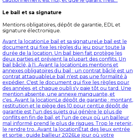
cautionnement est nul, et que le garant n'est...
Le bail et sa signature
Mentions obligatoires, dépôt de garantie, EDL et
signature électronique.
Avant la location
Le bail et sa signature
Le bail est le
document qui fixe les règles du jeu pour toute la
durée de la location. Un bail bien fait protège les
deux parties et prévient la plupart des conflits. Un
bail bâclé, à l'i...
Avant la location
Les mentions et
annexes obligatoires du bail : un contrat bâclé est un
contrat attaquable
Le bail n'est pas une formalité à
expédier. C'est le document qui fixe les règles pour
des années, et chaque oubli s'y paie tôt ou tard. Une
mention absente, une annexe manquante, et
c'es...
Avant la location
Le dépôt de garantie : montant,
restitution et le piège des 10 pour cent
Le dépôt de
garantie est l'un des sujets qui génère le plus de
conflits en fin de bail, et l'un de ceux où un bailleur
mal informé prend le plus de risques. Trop le retenir,
le rendre tro...
Avant la location
État des lieux entrée
et sortie : guide bailleur 2026
Le jour où votre