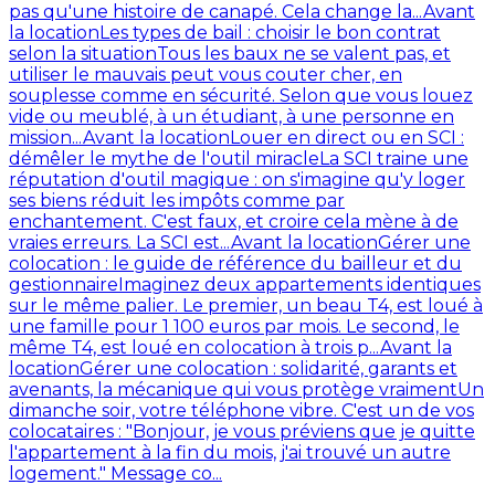
pas qu'une histoire de canapé. Cela change la...
Avant
la location
Les types de bail : choisir le bon contrat
selon la situation
Tous les baux ne se valent pas, et
utiliser le mauvais peut vous couter cher, en
souplesse comme en sécurité. Selon que vous louez
vide ou meublé, à un étudiant, à une personne en
mission...
Avant la location
Louer en direct ou en SCI :
démêler le mythe de l'outil miracle
La SCI traine une
réputation d'outil magique : on s'imagine qu'y loger
ses biens réduit les impôts comme par
enchantement. C'est faux, et croire cela mène à de
vraies erreurs. La SCI est...
Avant la location
Gérer une
colocation : le guide de référence du bailleur et du
gestionnaire
Imaginez deux appartements identiques
sur le même palier. Le premier, un beau T4, est loué à
une famille pour 1 100 euros par mois. Le second, le
même T4, est loué en colocation à trois p...
Avant la
location
Gérer une colocation : solidarité, garants et
avenants, la mécanique qui vous protège vraiment
Un
dimanche soir, votre téléphone vibre. C'est un de vos
colocataires : "Bonjour, je vous préviens que je quitte
l'appartement à la fin du mois, j'ai trouvé un autre
logement." Message co...