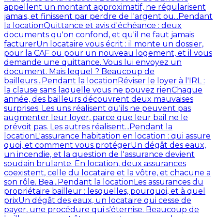
appellent un montant approximatif, ne régularisent
jamais, et finissent par perdre de l'argent ou...
Pendant
la location
Quittance et avis d'échéance : deux
documents qu'on confond, et qu'il ne faut jamais
facturer
Un locataire vous écrit : il monte un dossier,
pour la CAF ou pour un nouveau logement, et il vous
demande une quittance. Vous lui envoyez un
document. Mais lequel ? Beaucoup de
bailleurs...
Pendant la location
Réviser le loyer à l'IRL :
la clause sans laquelle vous ne pouvez rien
Chaque
année, des bailleurs découvrent deux mauvaises
surprises. Les uns réalisent qu'ils ne peuvent pas
augmenter leur loyer, parce que leur bail ne le
prévoit pas. Les autres réalisent...
Pendant la
location
L'assurance habitation en location : qui assure
quoi, et comment vous protéger
Un dégât des eaux,
un incendie, et la question de l'assurance devient
soudain brulante. En location, deux assurances
coexistent, celle du locataire et la vôtre, et chacune a
son rôle. Bea...
Pendant la location
Les assurances du
propriétaire bailleur : lesquelles, pourquoi, et à quel
prix
Un dégât des eaux, un locataire qui cesse de
payer, une procédure qui s'éternise. Beaucoup de