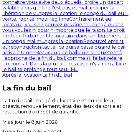
connaitre vous évite deux écueils : croire un départ
valable alors qu'il ne l'est pas, et mal anticiper la
libération de v...
Après la location
Le congé du bailleur :
vente, reprise, motif légitime
Contrairement au
locataire, vous ne pouvez pas donner congé quand
vous voulez ni pour n'importe quelle raison. Le droit
protège fortement le locataire dans son logement, et
un congé mal m...
Après la location
Renouvellement
et reconduction tacite : ce qui se passe quand le bail
arrive à terme
Beaucoup de bailleurs s'inquiètent à
l'approche de la fin du bail, comme s'il fallait refaire
un contrat. Dans la plupart des cas, il n'y a rien à faire :
le bail se prolonge tout seul. M...
Après la location
·
La fin du bail
La fin du bail
La fin du bail : congé du locataire et du bailleur,
préavis, renouvellement, état des lieux de sortie et
restitution du dépôt de garantie.
Mis à jour le
8 juin 2026