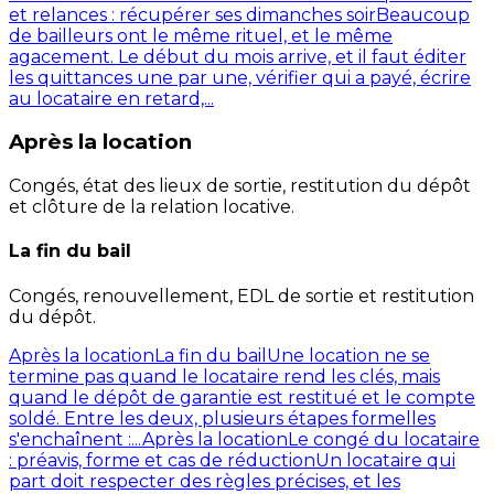
et relances : récupérer ses dimanches soir
Beaucoup
de bailleurs ont le même rituel, et le même
agacement. Le début du mois arrive, et il faut éditer
les quittances une par une, vérifier qui a payé, écrire
au locataire en retard,...
Après la location
Congés, état des lieux de sortie, restitution du dépôt
et clôture de la relation locative.
La fin du bail
Congés, renouvellement, EDL de sortie et restitution
du dépôt.
Après la location
La fin du bail
Une location ne se
termine pas quand le locataire rend les clés, mais
quand le dépôt de garantie est restitué et le compte
soldé. Entre les deux, plusieurs étapes formelles
s'enchaînent :...
Après la location
Le congé du locataire
: préavis, forme et cas de réduction
Un locataire qui
part doit respecter des règles précises, et les