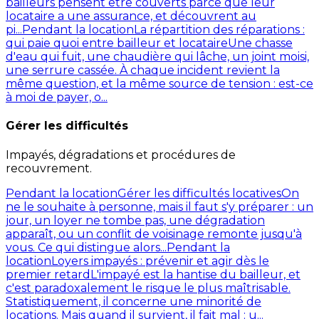
bailleurs pensent être couverts parce que leur
locataire a une assurance, et découvrent au
pi...
Pendant la location
La répartition des réparations :
qui paie quoi entre bailleur et locataire
Une chasse
d'eau qui fuit, une chaudière qui lâche, un joint moisi,
une serrure cassée. À chaque incident revient la
même question, et la même source de tension : est-ce
à moi de payer, o...
Gérer les difficultés
Impayés, dégradations et procédures de
recouvrement.
Pendant la location
Gérer les difficultés locatives
On
ne le souhaite à personne, mais il faut s'y préparer : un
jour, un loyer ne tombe pas, une dégradation
apparaît, ou un conflit de voisinage remonte jusqu'à
vous. Ce qui distingue alors...
Pendant la
location
Loyers impayés : prévenir et agir dès le
premier retard
L'impayé est la hantise du bailleur, et
c'est paradoxalement le risque le plus maîtrisable.
Statistiquement, il concerne une minorité de
locations. Mais quand il survient, il fait mal : u...