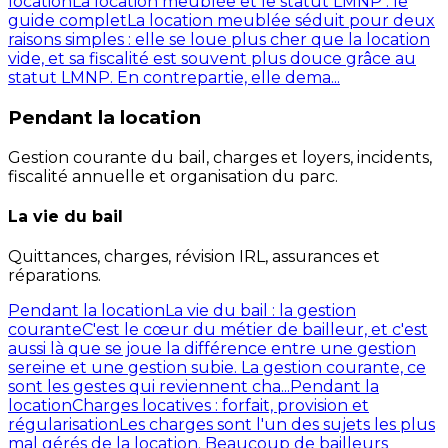
location
La location meublée et le statut LMNP : le
guide complet
La location meublée séduit pour deux
raisons simples : elle se loue plus cher que la location
vide, et sa fiscalité est souvent plus douce grâce au
statut LMNP. En contrepartie, elle dema...
Pendant la location
Gestion courante du bail, charges et loyers, incidents,
fiscalité annuelle et organisation du parc.
La vie du bail
Quittances, charges, révision IRL, assurances et
réparations.
Pendant la location
La vie du bail : la gestion
courante
C'est le cœur du métier de bailleur, et c'est
aussi là que se joue la différence entre une gestion
sereine et une gestion subie. La gestion courante, ce
sont les gestes qui reviennent cha...
Pendant la
location
Charges locatives : forfait, provision et
régularisation
Les charges sont l'un des sujets les plus
mal gérés de la location. Beaucoup de bailleurs