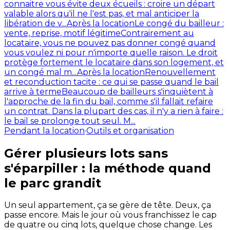
connaitre vous évite deux écueils : croire un départ
valable alors qu'il ne l'est pas, et mal anticiper la
libération de v...
Après la location
Le congé du bailleur :
vente, reprise, motif légitime
Contrairement au
locataire, vous ne pouvez pas donner congé quand
vous voulez ni pour n'importe quelle raison. Le droit
protège fortement le locataire dans son logement, et
un congé mal m...
Après la location
Renouvellement
et reconduction tacite : ce qui se passe quand le bail
arrive à terme
Beaucoup de bailleurs s'inquiètent à
l'approche de la fin du bail, comme s'il fallait refaire
un contrat. Dans la plupart des cas, il n'y a rien à faire :
le bail se prolonge tout seul. M...
Pendant la location
·
Outils et organisation
Gérer plusieurs lots sans
s'éparpiller : la méthode quand
le parc grandit
Un seul appartement, ça se gère de tête. Deux, ça
passe encore. Mais le jour où vous franchissez le cap
de quatre ou cinq lots, quelque chose change. Les