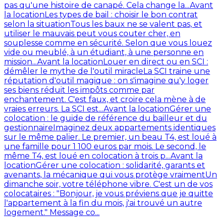
pas qu'une histoire de canapé. Cela change la...
Avant
la location
Les types de bail : choisir le bon contrat
selon la situation
Tous les baux ne se valent pas, et
utiliser le mauvais peut vous couter cher, en
souplesse comme en sécurité. Selon que vous louez
vide ou meublé, à un étudiant, à une personne en
mission...
Avant la location
Louer en direct ou en SCI :
démêler le mythe de l'outil miracle
La SCI traine une
réputation d'outil magique : on s'imagine qu'y loger
ses biens réduit les impôts comme par
enchantement. C'est faux, et croire cela mène à de
vraies erreurs. La SCI est...
Avant la location
Gérer une
colocation : le guide de référence du bailleur et du
gestionnaire
Imaginez deux appartements identiques
sur le même palier. Le premier, un beau T4, est loué à
une famille pour 1 100 euros par mois. Le second, le
même T4, est loué en colocation à trois p...
Avant la
location
Gérer une colocation : solidarité, garants et
avenants, la mécanique qui vous protège vraiment
Un
dimanche soir, votre téléphone vibre. C'est un de vos
colocataires : "Bonjour, je vous préviens que je quitte
l'appartement à la fin du mois, j'ai trouvé un autre
logement." Message co...