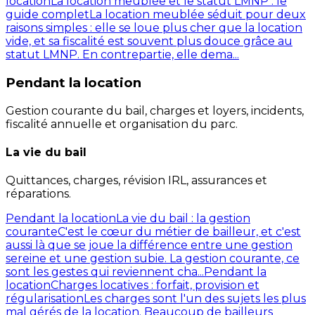
location
La location meublée et le statut LMNP : le
guide complet
La location meublée séduit pour deux
raisons simples : elle se loue plus cher que la location
vide, et sa fiscalité est souvent plus douce grâce au
statut LMNP. En contrepartie, elle dema...
Pendant la location
Gestion courante du bail, charges et loyers, incidents,
fiscalité annuelle et organisation du parc.
La vie du bail
Quittances, charges, révision IRL, assurances et
réparations.
Pendant la location
La vie du bail : la gestion
courante
C'est le cœur du métier de bailleur, et c'est
aussi là que se joue la différence entre une gestion
sereine et une gestion subie. La gestion courante, ce
sont les gestes qui reviennent cha...
Pendant la
location
Charges locatives : forfait, provision et
régularisation
Les charges sont l'un des sujets les plus
mal gérés de la location. Beaucoup de bailleurs