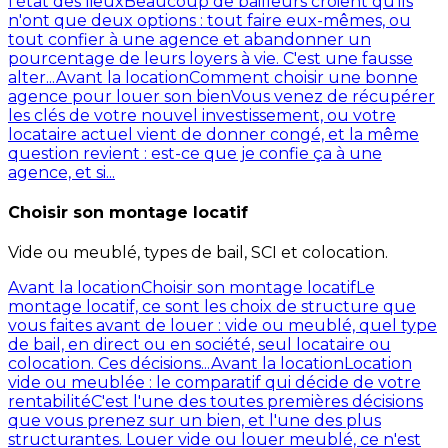
l'état des lieux
Beaucoup de bailleurs croient qu'ils
n'ont que deux options : tout faire eux-mêmes, ou
tout confier à une agence et abandonner un
pourcentage de leurs loyers à vie. C'est une fausse
alter...
Avant la location
Comment choisir une bonne
agence pour louer son bien
Vous venez de récupérer
les clés de votre nouvel investissement, ou votre
locataire actuel vient de donner congé, et la même
question revient : est-ce que je confie ça à une
agence, et si...
Choisir son montage locatif
Vide ou meublé, types de bail, SCI et colocation.
Avant la location
Choisir son montage locatif
Le
montage locatif, ce sont les choix de structure que
vous faites avant de louer : vide ou meublé, quel type
de bail, en direct ou en société, seul locataire ou
colocation. Ces décisions...
Avant la location
Location
vide ou meublée : le comparatif qui décide de votre
rentabilité
C'est l'une des toutes premières décisions
que vous prenez sur un bien, et l'une des plus
structurantes. Louer vide ou louer meublé, ce n'est