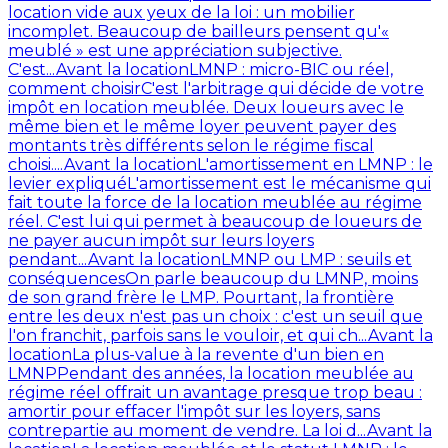
location vide aux yeux de la loi : un mobilier
incomplet. Beaucoup de bailleurs pensent qu'«
meublé » est une appréciation subjective.
C'est...
Avant la location
LMNP : micro-BIC ou réel,
comment choisir
C'est l'arbitrage qui décide de votre
impôt en location meublée. Deux loueurs avec le
même bien et le même loyer peuvent payer des
montants très différents selon le régime fiscal
choisi....
Avant la location
L'amortissement en LMNP : le
levier expliqué
L'amortissement est le mécanisme qui
fait toute la force de la location meublée au régime
réel. C'est lui qui permet à beaucoup de loueurs de
ne payer aucun impôt sur leurs loyers
pendant...
Avant la location
LMNP ou LMP : seuils et
conséquences
On parle beaucoup du LMNP, moins
de son grand frère le LMP. Pourtant, la frontière
entre les deux n'est pas un choix : c'est un seuil que
l'on franchit, parfois sans le vouloir, et qui ch...
Avant la
location
La plus-value à la revente d'un bien en
LMNP
Pendant des années, la location meublée au
régime réel offrait un avantage presque trop beau :
amortir pour effacer l'impôt sur les loyers, sans
contrepartie au moment de vendre. La loi d...
Avant la