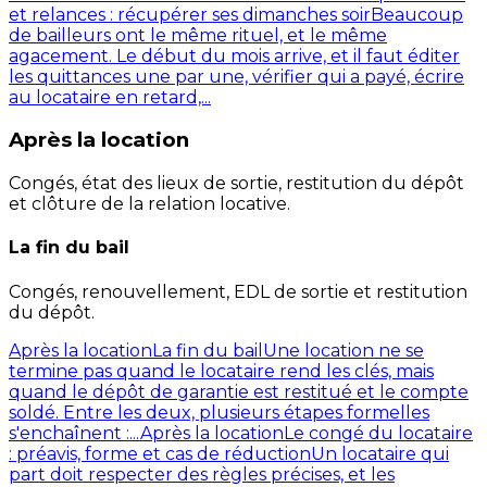
et relances : récupérer ses dimanches soir
Beaucoup
de bailleurs ont le même rituel, et le même
agacement. Le début du mois arrive, et il faut éditer
les quittances une par une, vérifier qui a payé, écrire
au locataire en retard,...
Après la location
Congés, état des lieux de sortie, restitution du dépôt
et clôture de la relation locative.
La fin du bail
Congés, renouvellement, EDL de sortie et restitution
du dépôt.
Après la location
La fin du bail
Une location ne se
termine pas quand le locataire rend les clés, mais
quand le dépôt de garantie est restitué et le compte
soldé. Entre les deux, plusieurs étapes formelles
s'enchaînent :...
Après la location
Le congé du locataire
: préavis, forme et cas de réduction
Un locataire qui
part doit respecter des règles précises, et les