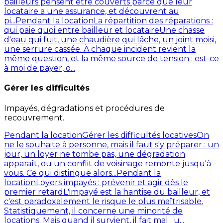
bailleurs pensent être couverts parce que leur
locataire a une assurance, et découvrent au
pi...
Pendant la location
La répartition des réparations :
qui paie quoi entre bailleur et locataire
Une chasse
d'eau qui fuit, une chaudière qui lâche, un joint moisi,
une serrure cassée. À chaque incident revient la
même question, et la même source de tension : est-ce
à moi de payer, o...
Gérer les difficultés
Impayés, dégradations et procédures de
recouvrement.
Pendant la location
Gérer les difficultés locatives
On
ne le souhaite à personne, mais il faut s'y préparer : un
jour, un loyer ne tombe pas, une dégradation
apparaît, ou un conflit de voisinage remonte jusqu'à
vous. Ce qui distingue alors...
Pendant la
location
Loyers impayés : prévenir et agir dès le
premier retard
L'impayé est la hantise du bailleur, et
c'est paradoxalement le risque le plus maîtrisable.
Statistiquement, il concerne une minorité de
locations. Mais quand il survient, il fait mal : u...