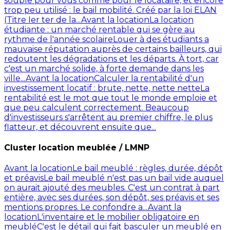
souple pour vous comme pour le locataire, et encore
trop peu utilisé : le bail mobilité. Créé par la loi ELAN
(Titre Ier ter de la...
Avant la location
La location
étudiante : un marché rentable qui se gère au
rythme de l'année scolaire
Louer à des étudiants a
mauvaise réputation auprès de certains bailleurs, qui
redoutent les dégradations et les départs. À tort, car
c'est un marché solide, à forte demande dans les
ville...
Avant la location
Calculer la rentabilité d'un
investissement locatif : brute, nette, nette nette
La
rentabilité est le mot que tout le monde emploie et
que peu calculent correctement. Beaucoup
d'investisseurs s'arrêtent au premier chiffre, le plus
flatteur, et découvrent ensuite que...
Cluster location meublée / LMNP
Avant la location
Le bail meublé : règles, durée, dépôt
et préavis
Le bail meublé n'est pas un bail vide auquel
on aurait ajouté des meubles. C'est un contrat à part
entière, avec ses durées, son dépôt, ses préavis et ses
mentions propres. Le confondre a...
Avant la
location
L'inventaire et le mobilier obligatoire en
meublé
C'est le détail qui fait basculer un meublé en