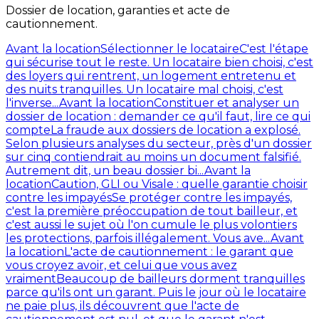
Dossier de location, garanties et acte de
cautionnement.
Avant la location
Sélectionner le locataire
C'est l'étape
qui sécurise tout le reste. Un locataire bien choisi, c'est
des loyers qui rentrent, un logement entretenu et
des nuits tranquilles. Un locataire mal choisi, c'est
l'inverse...
Avant la location
Constituer et analyser un
dossier de location : demander ce qu'il faut, lire ce qui
compte
La fraude aux dossiers de location a explosé.
Selon plusieurs analyses du secteur, près d'un dossier
sur cinq contiendrait au moins un document falsifié.
Autrement dit, un beau dossier bi...
Avant la
location
Caution, GLI ou Visale : quelle garantie choisir
contre les impayés
Se protéger contre les impayés,
c'est la première préoccupation de tout bailleur, et
c'est aussi le sujet où l'on cumule le plus volontiers
les protections, parfois illégalement. Vous ave...
Avant
la location
L'acte de cautionnement : le garant que
vous croyez avoir, et celui que vous avez
vraiment
Beaucoup de bailleurs dorment tranquilles
parce qu'ils ont un garant. Puis le jour où le locataire
ne paie plus, ils découvrent que l'acte de