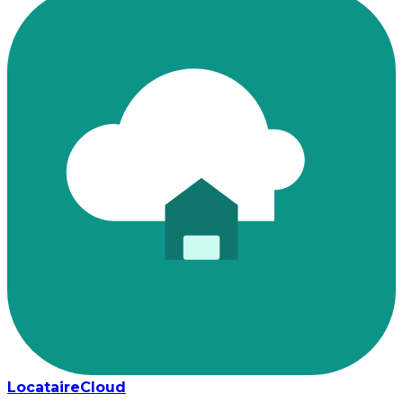
LocataireCloud