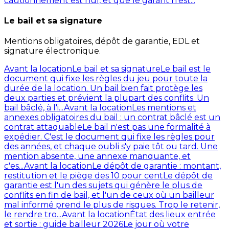
cautionnement est nul, et que le garant n'est...
Le bail et sa signature
Mentions obligatoires, dépôt de garantie, EDL et
signature électronique.
Avant la location
Le bail et sa signature
Le bail est le
document qui fixe les règles du jeu pour toute la
durée de la location. Un bail bien fait protège les
deux parties et prévient la plupart des conflits. Un
bail bâclé, à l'i...
Avant la location
Les mentions et
annexes obligatoires du bail : un contrat bâclé est un
contrat attaquable
Le bail n'est pas une formalité à
expédier. C'est le document qui fixe les règles pour
des années, et chaque oubli s'y paie tôt ou tard. Une
mention absente, une annexe manquante, et
c'es...
Avant la location
Le dépôt de garantie : montant,
restitution et le piège des 10 pour cent
Le dépôt de
garantie est l'un des sujets qui génère le plus de
conflits en fin de bail, et l'un de ceux où un bailleur
mal informé prend le plus de risques. Trop le retenir,
le rendre tro...
Avant la location
État des lieux entrée
et sortie : guide bailleur 2026
Le jour où votre