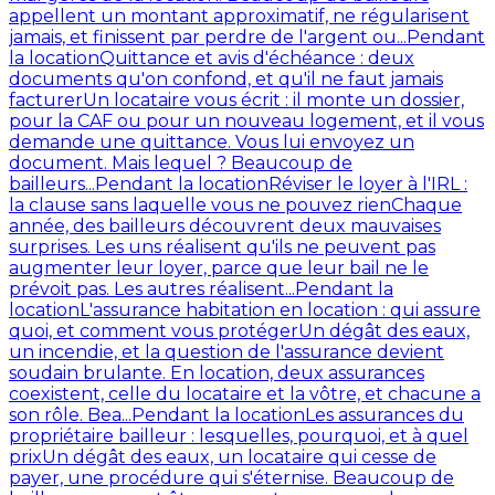
appellent un montant approximatif, ne régularisent
jamais, et finissent par perdre de l'argent ou...
Pendant
la location
Quittance et avis d'échéance : deux
documents qu'on confond, et qu'il ne faut jamais
facturer
Un locataire vous écrit : il monte un dossier,
pour la CAF ou pour un nouveau logement, et il vous
demande une quittance. Vous lui envoyez un
document. Mais lequel ? Beaucoup de
bailleurs...
Pendant la location
Réviser le loyer à l'IRL :
la clause sans laquelle vous ne pouvez rien
Chaque
année, des bailleurs découvrent deux mauvaises
surprises. Les uns réalisent qu'ils ne peuvent pas
augmenter leur loyer, parce que leur bail ne le
prévoit pas. Les autres réalisent...
Pendant la
location
L'assurance habitation en location : qui assure
quoi, et comment vous protéger
Un dégât des eaux,
un incendie, et la question de l'assurance devient
soudain brulante. En location, deux assurances
coexistent, celle du locataire et la vôtre, et chacune a
son rôle. Bea...
Pendant la location
Les assurances du
propriétaire bailleur : lesquelles, pourquoi, et à quel
prix
Un dégât des eaux, un locataire qui cesse de
payer, une procédure qui s'éternise. Beaucoup de