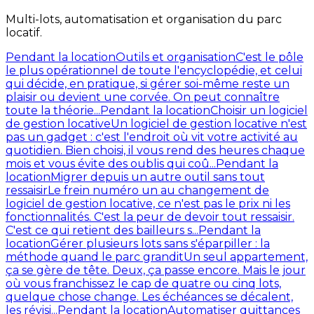
Multi-lots, automatisation et organisation du parc
locatif.
Pendant la location
Outils et organisation
C'est le pôle
le plus opérationnel de toute l'encyclopédie, et celui
qui décide, en pratique, si gérer soi-même reste un
plaisir ou devient une corvée. On peut connaître
toute la théorie...
Pendant la location
Choisir un logiciel
de gestion locative
Un logiciel de gestion locative n'est
pas un gadget : c'est l'endroit où vit votre activité au
quotidien. Bien choisi, il vous rend des heures chaque
mois et vous évite des oublis qui coû...
Pendant la
location
Migrer depuis un autre outil sans tout
ressaisir
Le frein numéro un au changement de
logiciel de gestion locative, ce n'est pas le prix ni les
fonctionnalités. C'est la peur de devoir tout ressaisir.
C'est ce qui retient des bailleurs s...
Pendant la
location
Gérer plusieurs lots sans s'éparpiller : la
méthode quand le parc grandit
Un seul appartement,
ça se gère de tête. Deux, ça passe encore. Mais le jour
où vous franchissez le cap de quatre ou cinq lots,
quelque chose change. Les échéances se décalent,
les révisi...
Pendant la location
Automatiser quittances