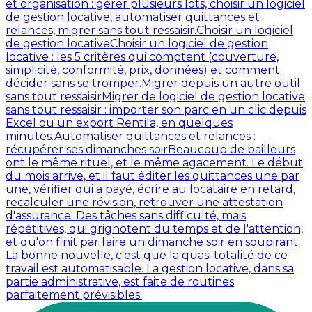
et organisation : gérer plusieurs lots, choisir un logiciel
de gestion locative, automatiser quittances et
relances, migrer sans tout ressaisir.
Choisir un logiciel
de gestion locative
Choisir un logiciel de gestion
locative : les 5 critères qui comptent (couverture,
simplicité, conformité, prix, données) et comment
décider sans se tromper.
Migrer depuis un autre outil
sans tout ressaisir
Migrer de logiciel de gestion locative
sans tout ressaisir : importer son parc en un clic depuis
Excel ou un export Rentila, en quelques
minutes.
Automatiser quittances et relances :
récupérer ses dimanches soir
Beaucoup de bailleurs
ont le même rituel, et le même agacement. Le début
du mois arrive, et il faut éditer les quittances une par
une, vérifier qui a payé, écrire au locataire en retard,
recalculer une révision, retrouver une attestation
d'assurance. Des tâches sans difficulté, mais
répétitives, qui grignotent du temps et de l'attention,
et qu'on finit par faire un dimanche soir en soupirant.
La bonne nouvelle, c'est que la quasi totalité de ce
travail est automatisable. La gestion locative, dans sa
partie administrative, est faite de routines
parfaitement prévisibles.