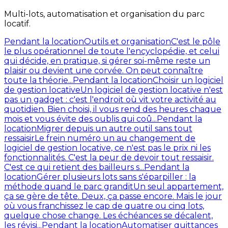
Multi-lots, automatisation et organisation du parc
locatif.
Pendant la location
Outils et organisation
C'est le pôle
le plus opérationnel de toute l'encyclopédie, et celui
qui décide, en pratique, si gérer soi-même reste un
plaisir ou devient une corvée. On peut connaître
toute la théorie...
Pendant la location
Choisir un logiciel
de gestion locative
Un logiciel de gestion locative n'est
pas un gadget : c'est l'endroit où vit votre activité au
quotidien. Bien choisi, il vous rend des heures chaque
mois et vous évite des oublis qui coû...
Pendant la
location
Migrer depuis un autre outil sans tout
ressaisir
Le frein numéro un au changement de
logiciel de gestion locative, ce n'est pas le prix ni les
fonctionnalités. C'est la peur de devoir tout ressaisir.
C'est ce qui retient des bailleurs s...
Pendant la
location
Gérer plusieurs lots sans s'éparpiller : la
méthode quand le parc grandit
Un seul appartement,
ça se gère de tête. Deux, ça passe encore. Mais le jour
où vous franchissez le cap de quatre ou cinq lots,
quelque chose change. Les échéances se décalent,
les révisi...
Pendant la location
Automatiser quittances