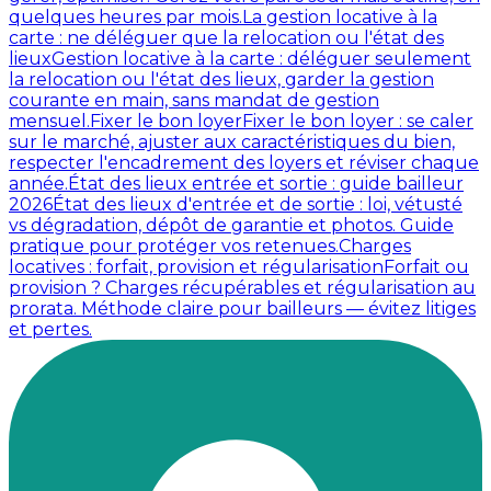
quelques heures par mois.
La gestion locative à la
carte : ne déléguer que la relocation ou l'état des
lieux
Gestion locative à la carte : déléguer seulement
la relocation ou l'état des lieux, garder la gestion
courante en main, sans mandat de gestion
mensuel.
Fixer le bon loyer
Fixer le bon loyer : se caler
sur le marché, ajuster aux caractéristiques du bien,
respecter l'encadrement des loyers et réviser chaque
année.
État des lieux entrée et sortie : guide bailleur
2026
État des lieux d'entrée et de sortie : loi, vétusté
vs dégradation, dépôt de garantie et photos. Guide
pratique pour protéger vos retenues.
Charges
locatives : forfait, provision et régularisation
Forfait ou
provision ? Charges récupérables et régularisation au
prorata. Méthode claire pour bailleurs — évitez litiges
et pertes.