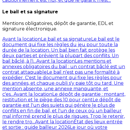
cautionnement est nul, et que le garant n'est...
Le bail et sa signature
Mentions obligatoires, dépôt de garantie, EDL et
signature électronique.
Avant la location
Le bail et sa signature
Le bail est le
document qui fixe les règles du jeu pour toute la
durée de la location. Un bail bien fait protège les
deux parties et prévient la plupart des conflits. Un
bail bâclé, à l'i...
Avant la location
Les mentions et
annexes obligatoires du bail : un contrat bâclé est un
contrat attaquable
Le bail n'est pas une formalité à
expédier. C'est le document qui fixe les règles pour
des années, et chaque oubli s'y paie tôt ou tard. Une
mention absente, une annexe manquante, et
c'es...
Avant la location
Le dépôt de garantie : montant,
restitution et le piège des 10 pour cent
Le dépôt de
garantie est l'un des sujets qui génère le plus de
conflits en fin de bail, et l'un de ceux où un bailleur
mal informé prend le plus de risques. Trop le retenir,
le rendre tro...
Avant la location
État des lieux entrée
et sortie : guide bailleur 2026
Le jour où votre