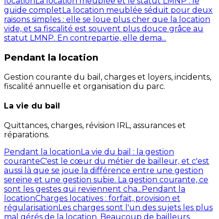
location
La location meublée et le statut LMNP : le
guide complet
La location meublée séduit pour deux
raisons simples : elle se loue plus cher que la location
vide, et sa fiscalité est souvent plus douce grâce au
statut LMNP. En contrepartie, elle dema...
Pendant la location
Gestion courante du bail, charges et loyers, incidents,
fiscalité annuelle et organisation du parc.
La vie du bail
Quittances, charges, révision IRL, assurances et
réparations.
Pendant la location
La vie du bail : la gestion
courante
C'est le cœur du métier de bailleur, et c'est
aussi là que se joue la différence entre une gestion
sereine et une gestion subie. La gestion courante, ce
sont les gestes qui reviennent cha...
Pendant la
location
Charges locatives : forfait, provision et
régularisation
Les charges sont l'un des sujets les plus
mal gérés de la location. Beaucoup de bailleurs