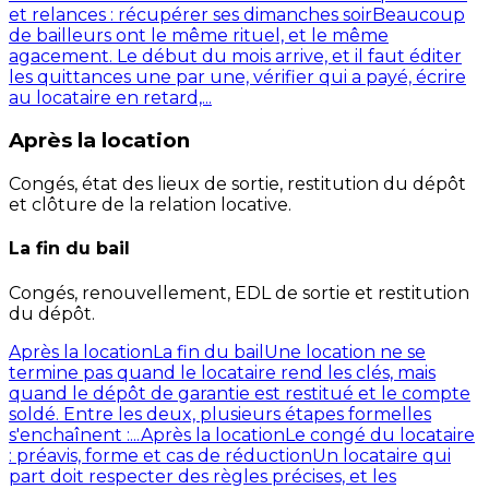
et relances : récupérer ses dimanches soir
Beaucoup
de bailleurs ont le même rituel, et le même
agacement. Le début du mois arrive, et il faut éditer
les quittances une par une, vérifier qui a payé, écrire
au locataire en retard,...
Après la location
Congés, état des lieux de sortie, restitution du dépôt
et clôture de la relation locative.
La fin du bail
Congés, renouvellement, EDL de sortie et restitution
du dépôt.
Après la location
La fin du bail
Une location ne se
termine pas quand le locataire rend les clés, mais
quand le dépôt de garantie est restitué et le compte
soldé. Entre les deux, plusieurs étapes formelles
s'enchaînent :...
Après la location
Le congé du locataire
: préavis, forme et cas de réduction
Un locataire qui
part doit respecter des règles précises, et les