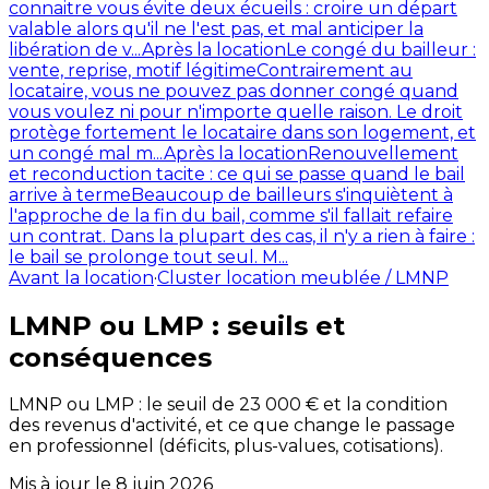
connaitre vous évite deux écueils : croire un départ
valable alors qu'il ne l'est pas, et mal anticiper la
libération de v...
Après la location
Le congé du bailleur :
vente, reprise, motif légitime
Contrairement au
locataire, vous ne pouvez pas donner congé quand
vous voulez ni pour n'importe quelle raison. Le droit
protège fortement le locataire dans son logement, et
un congé mal m...
Après la location
Renouvellement
et reconduction tacite : ce qui se passe quand le bail
arrive à terme
Beaucoup de bailleurs s'inquiètent à
l'approche de la fin du bail, comme s'il fallait refaire
un contrat. Dans la plupart des cas, il n'y a rien à faire :
le bail se prolonge tout seul. M...
Avant la location
·
Cluster location meublée / LMNP
LMNP ou LMP : seuils et
conséquences
LMNP ou LMP : le seuil de 23 000 € et la condition
des revenus d'activité, et ce que change le passage
en professionnel (déficits, plus-values, cotisations).
Mis à jour le
8 juin 2026