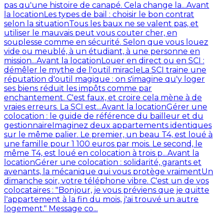
pas qu'une histoire de canapé. Cela change la...
Avant
la location
Les types de bail : choisir le bon contrat
selon la situation
Tous les baux ne se valent pas, et
utiliser le mauvais peut vous couter cher, en
souplesse comme en sécurité. Selon que vous louez
vide ou meublé, à un étudiant, à une personne en
mission...
Avant la location
Louer en direct ou en SCI :
démêler le mythe de l'outil miracle
La SCI traine une
réputation d'outil magique : on s'imagine qu'y loger
ses biens réduit les impôts comme par
enchantement. C'est faux, et croire cela mène à de
vraies erreurs. La SCI est...
Avant la location
Gérer une
colocation : le guide de référence du bailleur et du
gestionnaire
Imaginez deux appartements identiques
sur le même palier. Le premier, un beau T4, est loué à
une famille pour 1 100 euros par mois. Le second, le
même T4, est loué en colocation à trois p...
Avant la
location
Gérer une colocation : solidarité, garants et
avenants, la mécanique qui vous protège vraiment
Un
dimanche soir, votre téléphone vibre. C'est un de vos
colocataires : "Bonjour, je vous préviens que je quitte
l'appartement à la fin du mois, j'ai trouvé un autre
logement." Message co...