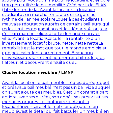
souple pour vous comme pour le locataire, et encore
trop peu utilisé : le bail mobilité. Créé par la loi ELAN
(Titre Ier ter de la...
Avant la location
La location
étudiante : un marché rentable qui se gère au
rythme de l'année scolaire
Louer à des étudiants a
mauvaise réputation auprès de certains bailleurs, qui
redoutent les dégradations et les départs. À tort, car
c'est un marché solide, à forte demande dans les
ville...
Avant la location
Calculer la rentabilité d'un
investissement locatif : brute, nette, nette nette
La
rentabilité est le mot que tout le monde emploie et
que peu calculent correctement. Beaucoup
d'investisseurs s'arrêtent au premier chiffre, le plus
flatteur, et découvrent ensuite que...
Cluster location meublée / LMNP
Avant la location
Le bail meublé : règles, durée, dépôt
et préavis
Le bail meublé n'est pas un bail vide auquel
on aurait ajouté des meubles. C'est un contrat à part
entière, avec ses durées, son dépôt, ses préavis et ses
mentions propres. Le confondre a...
Avant la
location
L'inventaire et le mobilier obligatoire en
meublé
C'est le détail qui fait basculer un meublé en