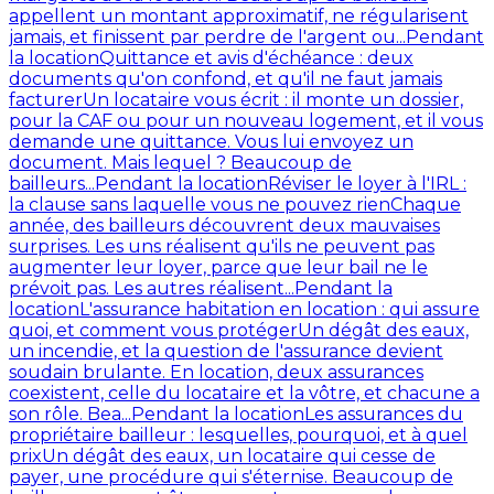
appellent un montant approximatif, ne régularisent
jamais, et finissent par perdre de l'argent ou...
Pendant
la location
Quittance et avis d'échéance : deux
documents qu'on confond, et qu'il ne faut jamais
facturer
Un locataire vous écrit : il monte un dossier,
pour la CAF ou pour un nouveau logement, et il vous
demande une quittance. Vous lui envoyez un
document. Mais lequel ? Beaucoup de
bailleurs...
Pendant la location
Réviser le loyer à l'IRL :
la clause sans laquelle vous ne pouvez rien
Chaque
année, des bailleurs découvrent deux mauvaises
surprises. Les uns réalisent qu'ils ne peuvent pas
augmenter leur loyer, parce que leur bail ne le
prévoit pas. Les autres réalisent...
Pendant la
location
L'assurance habitation en location : qui assure
quoi, et comment vous protéger
Un dégât des eaux,
un incendie, et la question de l'assurance devient
soudain brulante. En location, deux assurances
coexistent, celle du locataire et la vôtre, et chacune a
son rôle. Bea...
Pendant la location
Les assurances du
propriétaire bailleur : lesquelles, pourquoi, et à quel
prix
Un dégât des eaux, un locataire qui cesse de
payer, une procédure qui s'éternise. Beaucoup de