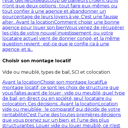
l'état des lieux
Beaucoup de bailleurs croient qu'ils
n'ont que deux options : tout faire eux-mêmes, ou
tout confier à une agence et abandonner un
pourcentage de leurs loyers à vie. C'est une fausse
alter...
Avant la location
Comment choisir une bonne
agence pour louer son bien
Vous venez de récupérer
les clés de votre nouvel investissement, ou votre
locataire actuel vient de donner congé, et la même
question revient : est-ce que je confie ça à une
agence, et si...
Choisir son montage locatif
Vide ou meublé, types de bail, SCI et colocation.
Avant la location
Choisir son montage locatif
Le
montage locatif, ce sont les choix de structure que
vous faites avant de louer : vide ou meublé, quel type
de bail, en direct ou en société, seul locataire ou
colocation. Ces décisions...
Avant la location
Location
vide ou meublée : le comparatif qui décide de votre
rentabilité
C'est l'une des toutes premières décisions
que vous prenez sur un bien, et l'une des plus
structurantes. Louer vide ou louer meublé, ce n'est