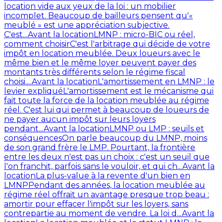
location vide aux yeux de la loi : un mobilier
incomplet. Beaucoup de bailleurs pensent qu'«
meublé » est une appréciation subjective.
C'est...
Avant la location
LMNP : micro-BIC ou réel,
comment choisir
C'est l'arbitrage qui décide de votre
impôt en location meublée. Deux loueurs avec le
même bien et le même loyer peuvent payer des
montants très différents selon le régime fiscal
choisi....
Avant la location
L'amortissement en LMNP : le
levier expliqué
L'amortissement est le mécanisme qui
fait toute la force de la location meublée au régime
réel. C'est lui qui permet à beaucoup de loueurs de
ne payer aucun impôt sur leurs loyers
pendant...
Avant la location
LMNP ou LMP : seuils et
conséquences
On parle beaucoup du LMNP, moins
de son grand frère le LMP. Pourtant, la frontière
entre les deux n'est pas un choix : c'est un seuil que
l'on franchit, parfois sans le vouloir, et qui ch...
Avant la
location
La plus-value à la revente d'un bien en
LMNP
Pendant des années, la location meublée au
régime réel offrait un avantage presque trop beau :
amortir pour effacer l'impôt sur les loyers, sans
contrepartie au moment de vendre. La loi d...
Avant la