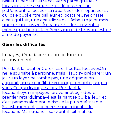
bailleurs pensent être couverts parce que leur
locataire a une assurance, et découvrent au
pi...
Pendant la location
La répartition des réparations :
qui paie quoi entre bailleur et locataire
Une chasse
d'eau qui fuit, une chaudière qui lâche, un joint moisi,
une serrure cassée. À chaque incident revient la
même question, et la même source de tension : est-ce
à moi de payer, o...
Gérer les difficultés
Impayés, dégradations et procédures de
recouvrement.
Pendant la location
Gérer les difficultés locatives
On
ne le souhaite à personne, mais il faut s'y préparer : un
jour, un loyer ne tombe pas, une dégradation
apparaît, ou un conflit de voisinage remonte jusqu'à
vous. Ce qui distingue alors...
Pendant la
location
Loyers impayés : prévenir et agir dès le
premier retard
L'impayé est la hantise du bailleur, et
c'est paradoxalement le risque le plus maîtrisable.
Statistiquement, il concerne une minorité de
locations. Mais quand il survient, il fait mal : u...