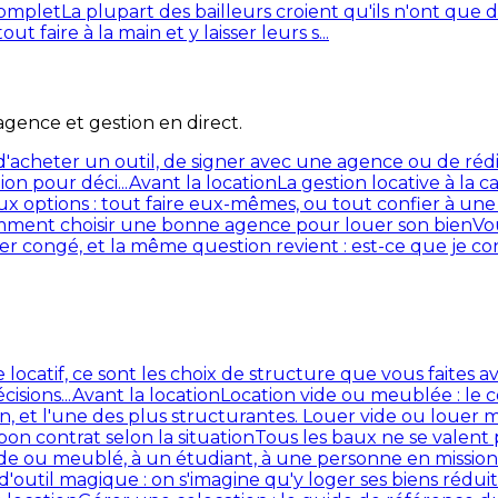
complet
La plupart des bailleurs croient qu'ils n'ont que 
faire à la main et y laisser leurs s...
 agence et gestion en direct.
d'acheter un outil, de signer avec une agence ou de rédi
ion pour déci...
Avant la location
La gestion locative à la c
eux options : tout faire eux-mêmes, ou tout confier à 
ment choisir une bonne agence pour louer son bien
Vo
r congé, et la même question revient : est-ce que je confi
locatif, ce sont les choix de structure que vous faites a
isions...
Avant la location
Location vide ou meublée : le c
, et l'une des plus structurantes. Louer vide ou louer m
e bon contrat selon la situation
Tous les baux ne se valent 
e ou meublé, à un étudiant, à une personne en mission.
d'outil magique : on s'imagine qu'y loger ses biens rédu