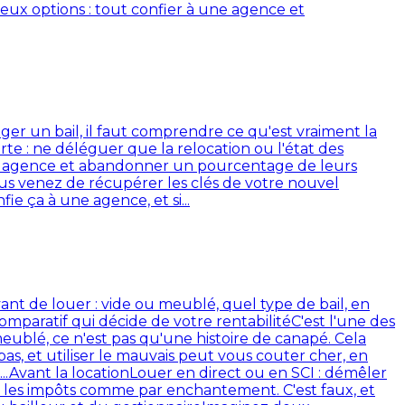
deux options : tout confier à une agence et
ger un bail, il faut comprendre ce qu'est vraiment la
arte : ne déléguer que la relocation ou l'état des
une agence et abandonner un pourcentage de leurs
us venez de récupérer les clés de votre nouvel
e ça à une agence, et si...
vant de louer : vide ou meublé, quel type de bail, en
omparatif qui décide de votre rentabilité
C'est l'une des
eublé, ce n'est pas qu'une histoire de canapé. Cela
pas, et utiliser le mauvais peut vous couter cher, en
..
Avant la location
Louer en direct ou en SCI : démêler
it les impôts comme par enchantement. C'est faux, et