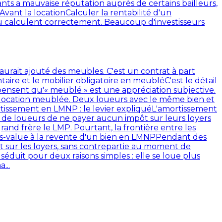
nts a mauvaise réputation auprès de certains bailleurs,
Avant la location
Calculer la rentabilité d'un
u calculent correctement. Beaucoup d'investisseurs
aurait ajouté des meubles. C'est un contrat à part
ntaire et le mobilier obligatoire en meublé
C'est le détail
 pensent qu'« meublé » est une appréciation subjective.
en location meublée. Deux loueurs avec le même bien et
tissement en LMNP : le levier expliqué
L'amortissement
p de loueurs de ne payer aucun impôt sur leurs loyers
d frère le LMP. Pourtant, la frontière entre les
s-value à la revente d'un bien en LMNP
Pendant des
t sur les loyers, sans contrepartie au moment de
séduit pour deux raisons simples : elle se loue plus
...