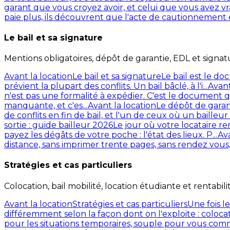
garant que vous croyez avoir, et celui que vous avez v
paie plus, ils découvrent que l'acte de cautionnement es
Le bail et sa signature
Mentions obligatoires, dépôt de garantie, EDL et signat
Avant la location
Le bail et sa signature
Le bail est le do
prévient la plupart des conflits. Un bail bâclé, à l'i...
Avant
n'est pas une formalité à expédier. C'est le document q
manquante, et c'es...
Avant la location
Le dépôt de garant
de conflits en fin de bail, et l'un de ceux où un bailleur
sortie : guide bailleur 2026
Le jour où votre locataire r
payez les dégâts de votre poche : l'état des lieux. P...
Ava
distance, sans imprimer trente pages, sans rendez vous,
Stratégies et cas particuliers
Colocation, bail mobilité, location étudiante et rentabili
Avant la location
Stratégies et cas particuliers
Une fois l
différemment selon la façon dont on l'exploite : colocat
pour les situations temporaires, souple pour vous comme po