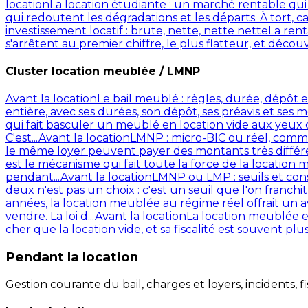
location
La location étudiante : un marché rentable qui
qui redoutent les dégradations et les départs. À tort, ca
investissement locatif : brute, nette, nette nette
La rent
s'arrêtent au premier chiffre, le plus flatteur, et décou
Cluster location meublée / LMNP
Avant la location
Le bail meublé : règles, durée, dépôt e
entière, avec ses durées, son dépôt, ses préavis et ses 
qui fait basculer un meublé en location vide aux yeux 
C'est...
Avant la location
LMNP : micro-BIC ou réel, comme
le même loyer peuvent payer des montants très différents
est le mécanisme qui fait toute la force de la locatio
pendant...
Avant la location
LMNP ou LMP : seuils et co
deux n'est pas un choix : c'est un seuil que l'on franchit, 
années, la location meublée au régime réel offrait un 
vendre. La loi d...
Avant la location
La location meublée e
cher que la location vide, et sa fiscalité est souvent p
Pendant la location
Gestion courante du bail, charges et loyers, incidents, f