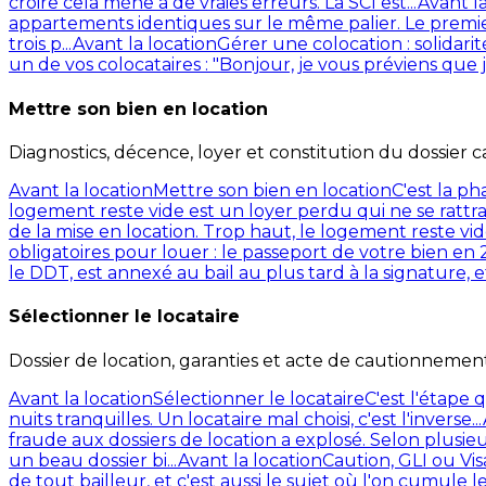
croire cela mène à de vraies erreurs. La SCI est...
Avant la
appartements identiques sur le même palier. Le premier
trois p...
Avant la location
Gérer une colocation : solidar
un de vos colocataires : "Bonjour, je vous préviens que 
Mettre son bien en location
Diagnostics, décence, loyer et constitution du dossier c
Avant la location
Mettre son bien en location
C'est la ph
logement reste vide est un loyer perdu qui ne se rattrap
de la mise en location. Trop haut, le logement reste v
obligatoires pour louer : le passeport de votre bien en
le DDT, est annexé au bail au plus tard à la signature,
Sélectionner le locataire
Dossier de location, garanties et acte de cautionnement
Avant la location
Sélectionner le locataire
C'est l'étape 
nuits tranquilles. Un locataire mal choisi, c'est l'inverse...
fraude aux dossiers de location a explosé. Selon plusie
un beau dossier bi...
Avant la location
Caution, GLI ou Vis
de tout bailleur, et c'est aussi le sujet où l'on cumule l