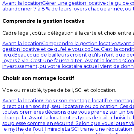
Avant la location
Gérer une gestion locative : le guide 
abandonner 7 à 8 % de leurs loyers chaque année, ou tout 
Comprendre la gestion locative
Cadre légal, coûts, délégation à la carte et choix entre
Avant la location
Comprendre la gestion locative
Avant 
gestion locative et ce qu'elle vous coûte. C'est la condit
lieux
Beaucoup de bailleurs croient qu'ils n'ont que d
loyers à vie. C'est une fausse alter...
Avant la location
Com
investissement, ou votre locataire actuel vient de donne
Choisir son montage locatif
Vide ou meublé, types de bail, SCI et colocation.
Avant la location
Choisir son montage locatif
Le montage 
direct ou en société, seul locataire ou colocation. Ces déc
toutes premières décisions que vous prenez sur un bien
change la...
Avant la location
Les types de bail : choisir l
souplesse comme en sécurité. Selon que vous louez vid
le mythe de l'outil miracle
La SCI traine une réputation 