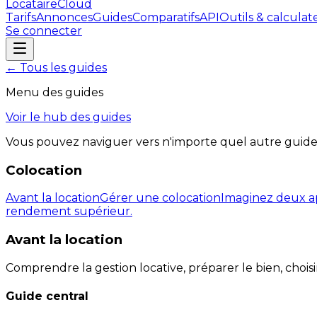
LocataireCloud
Tarifs
Annonces
Guides
Comparatifs
API
Outils & calculat
Se connecter
← Tous les guides
Menu des guides
Voir le hub des guides
Vous pouvez naviguer vers n'importe quel autre guide
Colocation
Avant la location
Gérer une colocation
Imaginez deux ap
rendement supérieur.
Avant la location
Comprendre la gestion locative, préparer le bien, choisir
Guide central