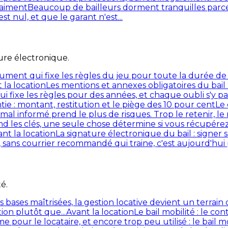
raiment
Beaucoup de bailleurs dorment tranquilles parce q
t nul, et que le garant n'est...
ure électronique.
cument qui fixe les règles du jeu pour toute la durée de l
 la location
Les mentions et annexes obligatoires du bail
ui fixe les règles pour des années, et chaque oubli s'y 
ie : montant, restitution et le piège des 10 pour cent
Le 
 mal informé prend le plus de risques. Trop le retenir, le 
end les clés, une seule chose détermine si vous récupére
nt la location
La signature électronique du bail : signer
 sans courrier recommandé qui traine, c'est aujourd'hui 
té.
es bases maîtrisées, la gestion locative devient un terrai
ion plutôt que...
Avant la location
Le bail mobilité : le co
ur le locataire, et encore trop peu utilisé : le bail mobil