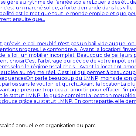
 se gère au rythme de l'année scolaire
Louer à des étudia
r c'est un marché solide, à forte demande dans les ville...
abilité est le mot que tout le monde emploie et que pe
vrent ensuite que...
t préavis
Le bail meublé n'est pas un bail vide auquel on 
mentions propres. Le confondre a...
Avant la location
L'inve
de la loi : un mobilier incomplet. Beaucoup de bailleurs
nt choisir
C'est l'arbitrage qui décide de votre impôt 
 selon le régime fiscal choisi....
Avant la location
L'amor
n meublée au régime réel. C'est lui qui permet à beaucou
nséquences
On parle beaucoup du LMNP, moins de son gran
parfois sans le vouloir, et qui ch...
Avant la location
La plu
avantage presque trop beau : amortir pour effacer l'impô
t le statut LMNP : le guide complet
La location meublée 
lus douce grâce au statut LMNP. En contrepartie, elle dema
iscalité annuelle et organisation du parc.