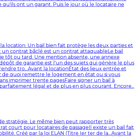
u'ils ont un garant. Puis le jour où le locataire ne
a location. Un bail bien fait protège les deux parties et
 : un contrat bâclé est un contrat attaquable
Le bail
paie tôt ou tard. Une mention absente, une annexe
dépôt de garantie est l'un des sujets qui génère le plus
rendre tro...
Avant la location
État des lieux entrée et
z de quoi remettre le logement en état ou si vous
 sans imprimer trente pages
Faire signer un bail à
parfaitement légal et de plus en plus courant. Encore...
n de stratégie. Le même bien peut rapporter très
ntrat court pour locataires de passage
Il existe un bail fait
ité. Créé par la loi ELAN (Titre Ier ter de la...
Avant la