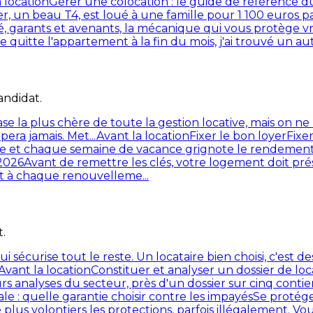
 location
Gérer une colocation : le guide de référence du
, un beau T4, est loué à une famille pour 1 100 euros pa
ité, garants et avenants, la mécanique qui vous protège v
je quitte l'appartement à la fin du mois, j'ai trouvé un a
andidat.
ase la plus chère de toute la gestion locative, mais on n
era jamais. Met...
Avant la location
Fixer le bon loyer
Fixe
ide et chaque semaine de vacance grignote le rendement 
 2026
Avant de remettre les clés, votre logement doit prés
 et à chaque renouvelleme...
.
qui sécurise tout le reste. Un locataire bien choisi, c'es
Avant la location
Constituer et analyser un dossier de loc
urs analyses du secteur, près d'un dossier sur cinq conti
ale : quelle garantie choisir contre les impayés
Se protége
e plus volontiers les protections, parfois illégalement. Vous