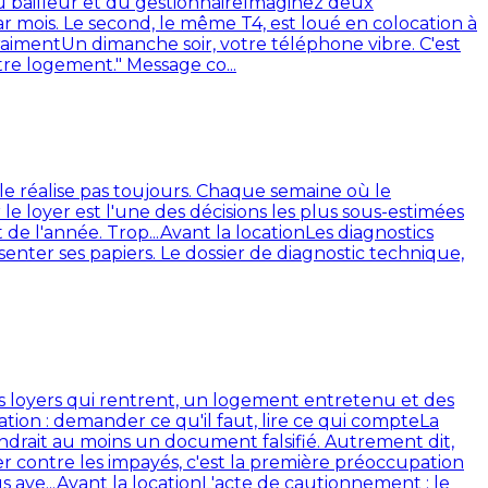
 bailleur et du gestionnaire
Imaginez deux
r mois. Le second, le même T4, est loué en colocation à
raiment
Un dimanche soir, votre téléphone vibre. C'est
utre logement." Message co...
e le réalise pas toujours. Chaque semaine où le
r le loyer est l'une des décisions les plus sous-estimées
de l'année. Trop...
Avant la location
Les diagnostics
enter ses papiers. Le dossier de diagnostic technique,
t des loyers qui rentrent, un logement entretenu et des
ation : demander ce qu'il faut, lire ce qui compte
La
endrait au moins un document falsifié. Autrement dit,
r contre les impayés, c'est la première préoccupation
 ave...
Avant la location
L'acte de cautionnement : le