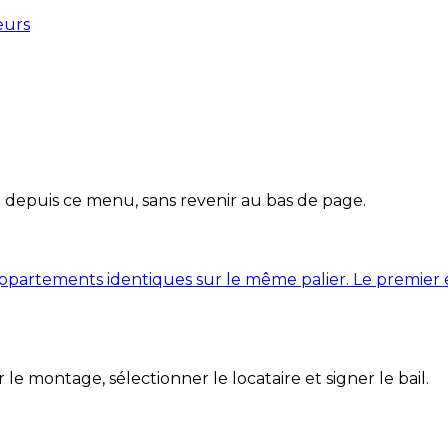
eurs
 depuis ce menu, sans revenir au bas de page.
partements identiques sur le même palier. Le premier es
 le montage, sélectionner le locataire et signer le bail.